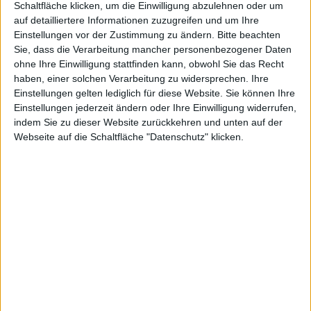
Schaltfläche klicken, um die Einwilligung abzulehnen oder um
auf detailliertere Informationen zuzugreifen und um Ihre
Einstellungen vor der Zustimmung zu ändern.
Bitte beachten
Alexander Trust, den 18. Oktober 2009
Sie, dass die Verarbeitung mancher personenbezogener Daten
ohne Ihre Einwilligung stattfinden kann, obwohl Sie das Recht
haben, einer solchen Verarbeitung zu widersprechen. Ihre
Einstellungen gelten lediglich für diese Website. Sie können Ihre
Einstellungen jederzeit ändern oder Ihre Einwilligung widerrufen,
indem Sie zu dieser Website zurückkehren und unten auf der
Webseite auf die Schaltfläche "Datenschutz" klicken.
Painkiller Resurrection
Am 27. Oktober wird Painkiller: Resurrection zu kaufen
sein können, entweder über Steam oder in den Läden.
In Deutschland hat der Titel keine Jugendfreigabe
erhalten.