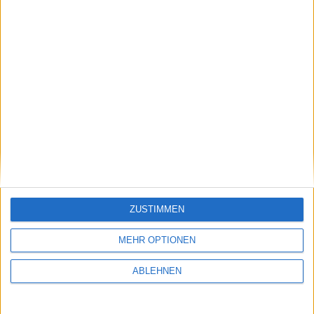
Ähnliche Nachrichten
Call of Duty: Modern Warfare 2 –
Millionenklage von ehemaligen Infinity-Ward-
Mitarbeitern und Gegenklage durch Activision
kommt nächstes Jahr zur Verhandlung
10.09.2011
ZUSTIMMEN
MEHR OPTIONEN
ABLEHNEN