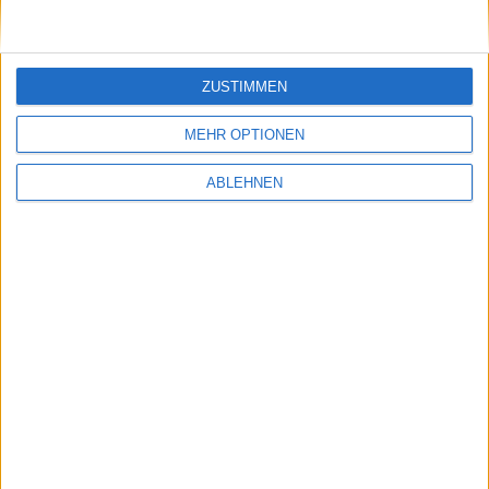
ZUSTIMMEN
MEHR OPTIONEN
ABLEHNEN
Tim Cook bei Mitarbeitern beliebter als Apple
04.12.2019