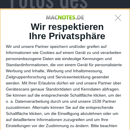
Apple-
Wir respektieren
Ihre Privatsphäre
Wir und unsere Partner speichern und/oder greifen auf
Smartphones
Informationen wie Cookies auf einem Gerät zu und verarbeiten
personenbezogene Daten wie eindeutige Kennungen und
Standardinformationen, die von einem Gerät für personalisierte
Werbung und Inhalte, Werbung und Inhaltsmessung,
Zielgruppenforschung und Serviceentwicklung gesendet
in Vietnam
werden.
Mit Ihrer Erlaubnis dürfen wir und unsere Partner über
Gerätescans genaue Standortdaten und Kenndaten abfragen.
Sie können auf die entsprechende Schaltfläche klicken, um der
o. a. Datenverarbeitung durch uns und unsere 1538 Partner
zuzustimmen. Alternativ können Sie auf die entsprechende
Schaltfläche klicken, um die Einwilligung abzulehnen oder um
kg, den 18. Mai 2010
auf detailliertere Informationen zuzugreifen und um Ihre
Neues vom
iPhone HD/4G
in Vietnam: Sowohl Videos
Einstellungen vor der Zustimmung zu ändern.
Bitte beachten