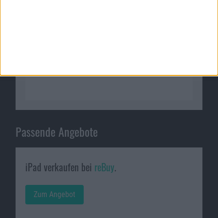
Passende Angebote
iPad verkaufen bei
reBuy
.
Zum Angebot