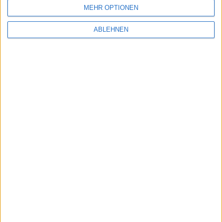
Display patentiert?
MEHR OPTIONEN
03.08.2012
ABLEHNEN
iOS 13: Diese iPhones und iPads sind wohl
nicht mehr dabei
11.05.2019