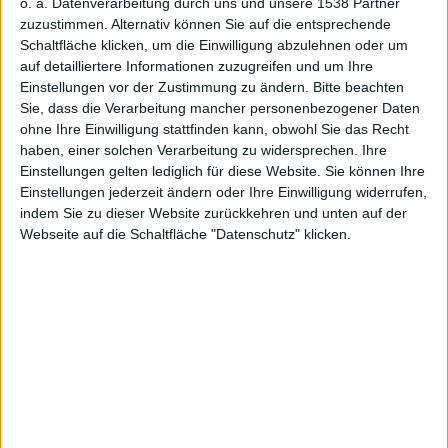
de-
o. a. Datenverarbeitung durch uns und unsere 1538 Partner
zuzustimmen. Alternativ können Sie auf die entsprechende
Schaltfläche klicken, um die Einwilligung abzulehnen oder um
auf detailliertere Informationen zuzugreifen und um Ihre
Einstellungen vor der Zustimmung zu ändern.
Bitte beachten
Zugriffsza
Sie, dass die Verarbeitung mancher personenbezogener Daten
ohne Ihre Einwilligung stattfinden kann, obwohl Sie das Recht
haben, einer solchen Verarbeitung zu widersprechen. Ihre
Einstellungen gelten lediglich für diese Website. Sie können Ihre
Einstellungen jederzeit ändern oder Ihre Einwilligung widerrufen,
indem Sie zu dieser Website zurückkehren und unten auf der
Webseite auf die Schaltfläche "Datenschutz" klicken.
hlen
kg, den 7. Mai 2010
Das iPad ist angekommen – zwar noch nicht in
Deutschland, aber bei zahlreichen Macnotes-Lesern.