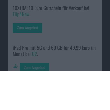
10XTRA: 10 Euro Gutschein für Verkauf bei
Flip4New
.
Zum Angebot
iPad Pro mit 5G und 60 GB für 49,99 Euro im
Monat bei
O2
.
Zum Angebot
Macnotes verdient als Amazon-