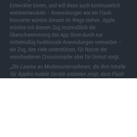
Entwickler bieten, und will diese auch kontinuierlich
weiterentwickeln – Anwendungen wie ein Flash-
Konverter würden diesem im Wege stehen. Apple
möchte mit diesem Zug mutmaßlich die
Überschwemmung des App Store durch nur
mittelmäßig funktionale Anwendungen vermeiden –
ein Zug, den viele unterstützen, für Nutzer der
verschiedenen Crosscompiler aber für Unmut sorgt.
„Die Lawine an Medienunternehmen, die ihre Inhalte
für Apples mobile Geräte anbieten zeigt, dass Flash
nicht mehr nötig ist, um Videos oder andere
Webinhalte nutzen zu können. Und die 200.000 Apps
im Apple Apple Store zeigen, dass Flash nicht nötig
ist für zehntausende Entwickler, um grafisch
aufwändige Apps zu entwickeln, und dazu gehören
auch Spiele.“
Dass sich so viele Medienunternehmen
derzeit auf Apples mobile Geräte stürzen, dürfte
primär darin begründet liegen, dass Apples Produkte