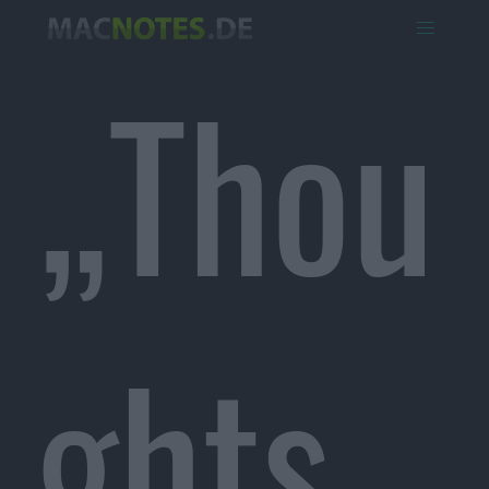
„Thou
ghts