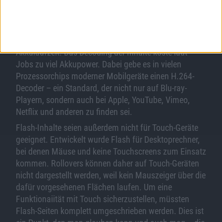
zu melden und an Adobe weiterzugeben. Als
Außenstehender ist dies natürlich nicht verifizierbar,
ganz unwahrscheinlich klingt es aber nicht.
Ein wichtiger Faktor in Apples Userexperience ist die
Akkulaufzeit. Das Decoding der Inhalte koste laut
Jobs zu viel Akkupower. Dabei gebe es in vielen
Prozessorchips moderner Mobilgeräte einen H.264-
Decoder – ein Standard, der nicht nur auf Blu-ray-
Playern, sondern auch bei Apple, YouTube, Vimeo,
Netflix und anderen zu finden sei.
Flash-Inhalte seien außerdem nicht für Touch-Geräte
geeignet. Entwickelt wurde Flash für Desktoprechner,
bei denen Mäuse und keine Touchscreens zum Einsatz
kommen. Rollovers können daher auf Touch-Geräten
nicht dargestellt werden, weil kein Mauszeiger über die
dafür vorgesehenen Flächen laufen. Um eine
Funktionaiität mit Touch sicherzustellen, müssten
Flash-Seiten komplett umgeschrieben werden. Dies ist