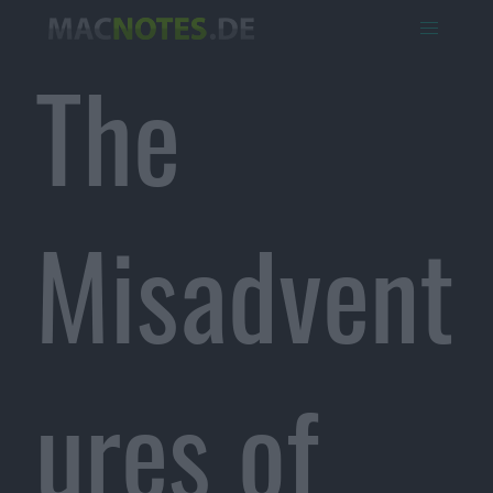
The
Misadvent
ures of