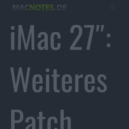
iMac 27″:
Weiteres
Patch