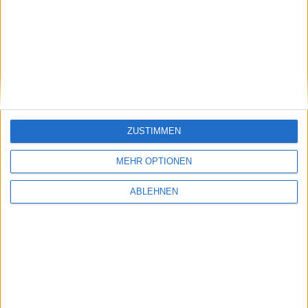
Breuckmann und Buschmann kommentieren
FIFA 11
29.06.2010
ZUSTIMMEN
MEHR OPTIONEN
ABLEHNEN