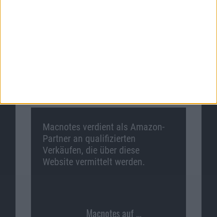
Videospiele jetzt günstig bei
Shop4de
.
Zum Angebot
Macnotes verdient als Amazon-
Partner an qualifizierten
Verkäufen, die über diese
Website vermittelt werden.
Macnotes auf …