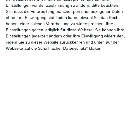
Grand Ages Rome: Reign of Augustus – Screenshot
Einstellungen vor der Zustimmung zu ändern.
Bitte beachten
Sie, dass die Verarbeitung mancher personenbezogener Daten
Ende November veröffentlichten wir die Ankündigung,
ohne Ihre Einwilligung stattfinden kann, obwohl Sie das Recht
haben, einer solchen Verarbeitung zu widersprechen. Ihre
dass das Aufbaustrategiespiel Grand Ages Rome ein
Einstellungen gelten lediglich für diese Website. Sie können Ihre
Add-on names Reign of Augustus spendiert bekäme.
Einstellungen jederzeit ändern oder Ihre Einwilligung widerrufen,
Nun ist es erhältlich.
indem Sie zu dieser Website zurückkehren und unten auf der
Webseite auf die Schaltfläche "Datenschutz" klicken.
Wie in der Meldung zum Add-on Reign of Augustus
Ende November angekündigt, beinhaltet das Add-on
eine neue Kampagne mit 12 Missionen, 6 neue
Mehrspielerkarten und u. a. 4 neue Gebäude, wie den
Senat, die Staatskasse, das Odeon und das
Krankenhaus.
Das Add-on ist ab sofort online über diverse
Download-Plattformen erhältlich und kostet 19,99
Euro (UVP). Es wird nicht separat im Handel
veröffentlicht.