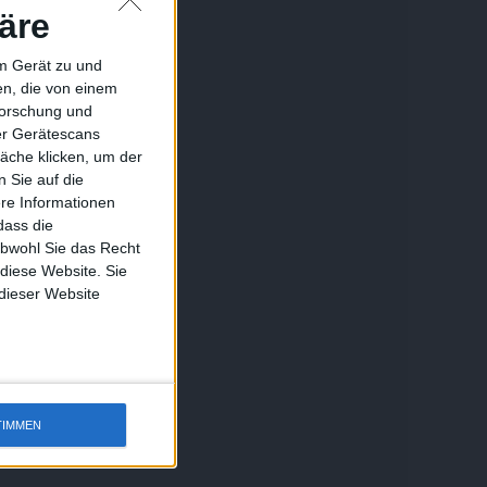
äre
em Gerät zu und
n, die von einem
forschung und
ber Gerätescans
äche klicken, um der
 Sie auf die
ere Informationen
dass die
obwohl Sie das Recht
 diese Website. Sie
 dieser Website
TIMMEN