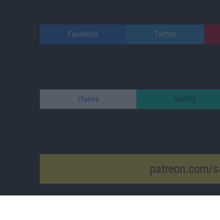
Facebook
Twitter
iTunes
Spotify
patreon.com/s