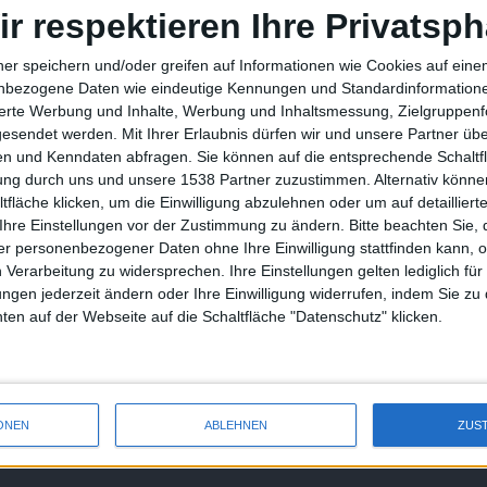
zer im Versuch, an deren Kreditkarteninformationen zu
ir respektieren Ihre Privatsph
ner speichern und/oder greifen auf Informationen wie Cookies auf ein
 auf dem neuesten Stand hält und wie man mit Nachrichten
nbezogene Daten wie eindeutige Kennungen und Standardinformatione
reits älteres Dokument
ist spezifisch für die Erkennung von
sierte Werbung und Inhalte, Werbung und Inhaltsmessung, Zielgruppen
gesendet werden.
Mit Ihrer Erlaubnis dürfen wir und unsere Partner ü
ie man den Absender prüft oder wie man Links vor dem
n und Kenndaten abfragen. Sie können auf die entsprechende Schaltfl
tung durch uns und unsere 1538 Partner zuzustimmen. Alternativ können
akte Phishing-Mails mit vermeintlichen MobileMe-Hinweisen
fläche klicken, um die Einwilligung abzulehnen oder um auf detailliert
icht als Fakes erkennen – als Versandadresse wurde teils no-
Ihre Einstellungen vor der Zustimmung zu ändern.
Bitte beachten Sie, 
ntsprach dem, was man von
Apple
gewohnt ist.
r personenbezogener Daten ohne Ihre Einwilligung stattfinden kann, 
 Verarbeitung zu widersprechen. Ihre Einstellungen gelten lediglich für
ungen jederzeit ändern oder Ihre Einwilligung widerrufen, indem Sie zu
en auf der Webseite auf die Schaltfläche "Datenschutz" klicken.
Mac OS X 10.7: Vorstellung mö…
ONEN
ABLEHNEN
ZUS