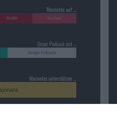
Macnotes auf …
Reddit
YouTube
Unser Podcast auf …
Google Podcasts
Macnotes unterstützen …
ajonara