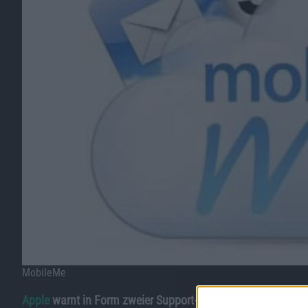
MobileMe
Apple
warnt in Form zweier Support-Dokumente vor MobileMe