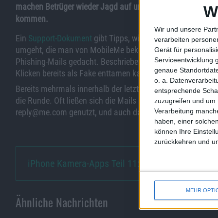
machen Betrüger wieder Jagd auf unwissende MobileMe-Nut
W
kommen.
Wir und unsere Part
Ein
Support-Dokument
gibt Tipps, wie man seinen Account
verarbeiten persone
umgeht, die man von MobileMe bekommt. Ein weiteres,
be
Gerät für personali
Serviceentwicklung 
Phishing-Mails gedacht. Beschrieben werden dort Tipps, w
genaue Standortdate
Klicken bereits als Fake enttarnen kann.
o. a. Datenverarbei
Bereits mehrmals innerhalb der letzten Jahre machten gef
entsprechende Schalt
die Runde. Oft ließen sich die Mails auf den ersten Blick n
zuzugreifen und um 
reply@me.com genutzt, und auch das Design der Mails e
Verarbeitung manche
haben, einer solchen
können Ihre Einstell
zurückkehren und unt
iPhone Kamera-Apps Teil 11: Go…
MEHR OPTI
Ähnliche Nachrichten