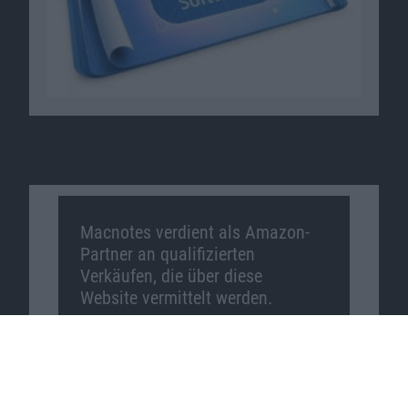
Macnotes verdient als Amazon-
Partner an qualifizierten
Verkäufen, die über diese
Website vermittelt werden.
Macnotes auf …