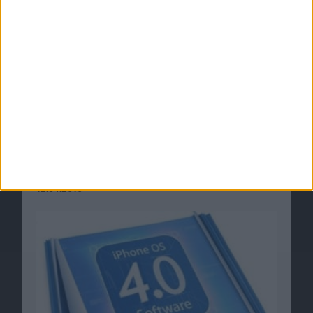
iPhone OS 4.0: Apple untersagt Nutzung von
Crosscompilern, auch von Adobe Flash
12.04.2010