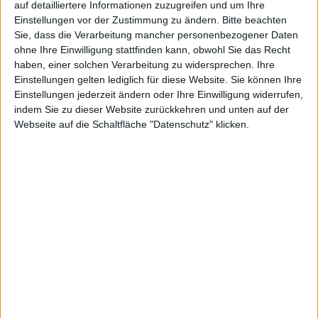
fortgeführt
auf detailliertere Informationen zuzugreifen und um Ihre
Einstellungen vor der Zustimmung zu ändern.
Bitte beachten
Sie, dass die Verarbeitung mancher personenbezogener Daten
ohne Ihre Einwilligung stattfinden kann, obwohl Sie das Recht
haben, einer solchen Verarbeitung zu widersprechen. Ihre
Einstellungen gelten lediglich für diese Website. Sie können Ihre
Einstellungen jederzeit ändern oder Ihre Einwilligung widerrufen,
kg, den 14. Januar 2010
indem Sie zu dieser Website zurückkehren und unten auf der
Webseite auf die Schaltfläche "Datenschutz" klicken.
Ein SDK fürs iPhone, Bild: Apple
Die Stanford University setzt ihren iPhone Application
Development-Kurs fort. Der gerade gestartete Kurs
beschäftigt sich erneut vertiefend mit der iPhone-