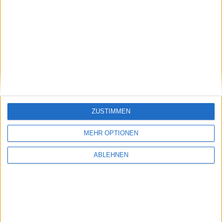
FUSSBALLFAN: Browsergame von E…
PopCap bringt kostenloses Leve…
ZUSTIMMEN
Ähnliche Nachrichten
MEHR OPTIONEN
ABLEHNEN
Snippets: Codeschnipsel wirklich elegant
organisieren
16.03.2010