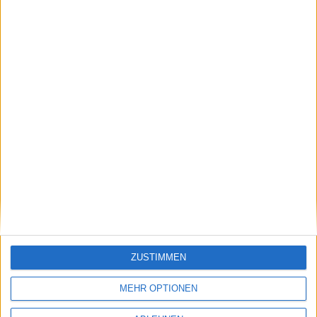
Ähnliche Nachrichten
Dark Void Zero für iPhone kommt
18.01.2010
ZUSTIMMEN
MEHR OPTIONEN