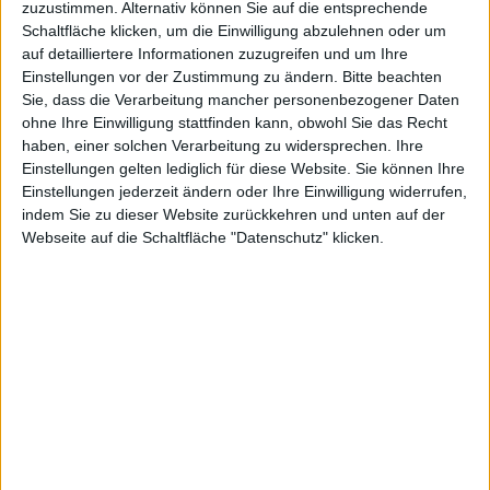
„endungen.de“ zur gleichnamigen
zuzustimmen. Alternativ können Sie auf die entsprechende
endungen.de –
Webseite bietet Nutzern jederzeit
Schaltfläche klicken, um die Einwilligung abzulehnen oder um
Screenshot
auf detailliertere Informationen zuzugreifen und um Ihre
die Möglichkeit der Abfrage.
Einstellungen vor der Zustimmung zu ändern.
Bitte beachten
Funktioniert offline
Sie, dass die Verarbeitung mancher personenbezogener Daten
ohne Ihre Einwilligung stattfinden kann, obwohl Sie das Recht
haben, einer solchen Verarbeitung zu widersprechen. Ihre
Mit diesem Programm kann man nach unbekannten
Einstellungen gelten lediglich für diese Website. Sie können Ihre
Dateiendungen suchen. Dazu ist nicht einmal eine
Einstellungen jederzeit ändern oder Ihre Einwilligung widerrufen,
aktive Internet- oder 3G-Verbindung notwendig, denn
indem Sie zu dieser Website zurückkehren und unten auf der
die App greift auf die lokale Offline-Datenbank mit über
Webseite auf die Schaltfläche "Datenschutz" klicken.
10.000 Dateiendungen zurück.
In der App befinden sich Infos zu Dateiendungen samt
der zugehörigen Programme, die zum Öffnen nötig
sind, für die Betriebssysteme Windows, Mac OS X,
Unix/Linux sowie OS/2.
Mittels einer eingebauten Detail-Anzeige kann über die
gesuchte und angezeigte Dateiendung weitere
Informationen eingeholt werden, und zwar über einen