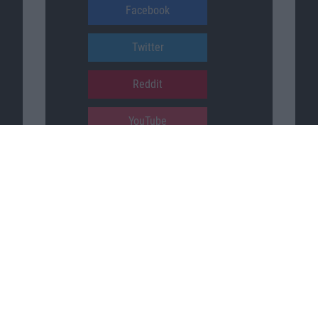
Facebook
Twitter
Reddit
YouTube
Unser Podcast auf …
iTunes
Spotify
Google Podcasts