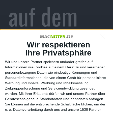
auf dem
iPhone
Wir respektieren
Ihre Privatsphäre
Wir und unsere Partner speichern und/oder greifen auf
Informationen wie Cookies auf einem Gerät zu und verarbeiten
Alexander Trust, den 2. Januar 2010
personenbezogene Daten wie eindeutige Kennungen und
Die gängigsten Dateiendungen wie
Standardinformationen, die von einem Gerät für personalisierte
beispielsweise
.gif
,
.pdf
,
Werbung und Inhalte, Werbung und Inhaltsmessung,
.exe
oder
.jpg
kennt jeder
Zielgruppenforschung und Serviceentwicklung gesendet
werden.
Mit Ihrer Erlaubnis dürfen wir und unsere Partner über
von uns. Aber was genau verbirgt
Gerätescans genaue Standortdaten und Kenndaten abfragen.
sich hinter anderen Dateiendungen
Sie können auf die entsprechende Schaltfläche klicken, um der
wie
.nrg
genau? Die
iPhone
-App
o. a. Datenverarbeitung durch uns und unsere 1538 Partner