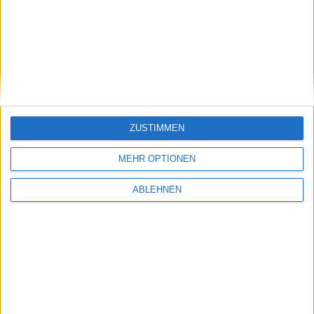
ZUSTIMMEN
MEHR OPTIONEN
ABLEHNEN
Bild in voller Größe
herunterladen
(480x320 Pixel, 31 kB).
Test: Driver auf dem iPhone