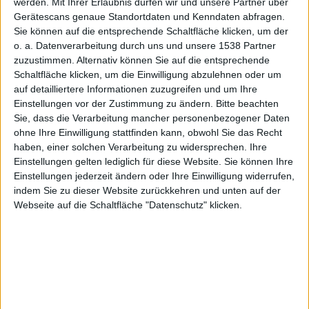
werden.
Mit Ihrer Erlaubnis dürfen wir und unsere Partner über
Gerätescans genaue Standortdaten und Kenndaten abfragen.
Sie können auf die entsprechende Schaltfläche klicken, um der
o. a. Datenverarbeitung durch uns und unsere 1538 Partner
zuzustimmen. Alternativ können Sie auf die entsprechende
Schaltfläche klicken, um die Einwilligung abzulehnen oder um
auf detailliertere Informationen zuzugreifen und um Ihre
Einstellungen vor der Zustimmung zu ändern.
Bitte beachten
Sie, dass die Verarbeitung mancher personenbezogener Daten
ohne Ihre Einwilligung stattfinden kann, obwohl Sie das Recht
F1 2009 – iPhone-Screenshot
haben, einer solchen Verarbeitung zu widersprechen. Ihre
Codemasters hat heute in einer Pressemitteilung
Einstellungen gelten lediglich für diese Website. Sie können Ihre
Einstellungen jederzeit ändern oder Ihre Einwilligung widerrufen,
erklärt, dass man sein Formel-1-Rennspiel
F1 2009
für
indem Sie zu dieser Website zurückkehren und unten auf der
iPhone
und iPod touch portiert hat und im Laufe der
Webseite auf die Schaltfläche "Datenschutz" klicken.
nächsten Woche veröffentlichen wird. Spieler sollen
schon in der nächsten Woche in den Genuss kommen,
mit Jenson Button, Fernando Alonso, Lewis Hamilton
and Sebastian Vettel ihre Runden zu drehen.
F1 2009 bietet alle Elemente des „großen“ Spiels, dazu