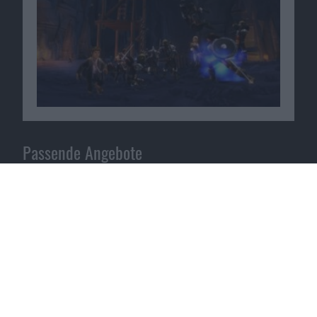
Passende Angebote
Brett- und Kartenspiele günstig bei
Shop4de
.
Zum Angebot