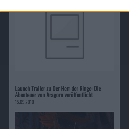
Launch Trailer zu Der Herr der Ringe: Die
Abenteuer von Aragorn veröffentlicht
15.09.2010