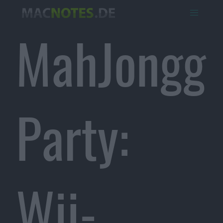
MahJongg
Party:
Wii-