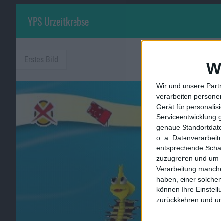
YPS Urzeitkrebse
Erstes Bild
W
Wir und unsere Part
verarbeiten persone
Gerät für personali
Serviceentwicklung 
genaue Standortdate
o. a. Datenverarbei
entsprechende Schalt
zuzugreifen und um 
Verarbeitung manche
haben, einer solchen
können Ihre Einstell
zurückkehren und unt