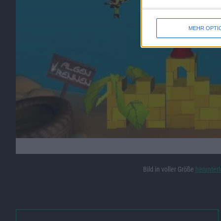
MEHR OPTI
Bild in voller Größe
herunter