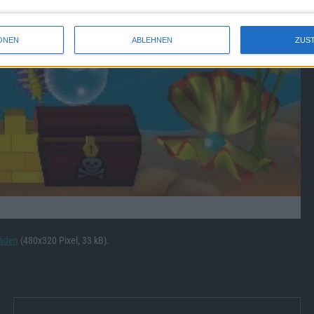
ONEN
ABLEHNEN
ZUS
laden
(480x320 Pixel, 33 kB).