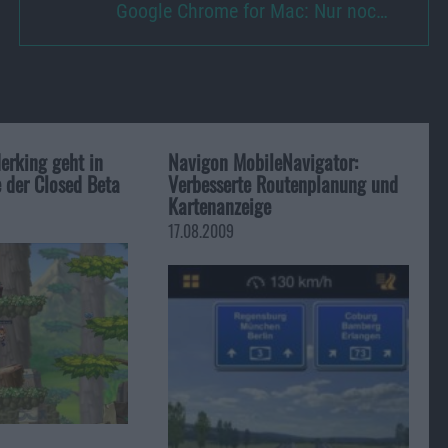
Google Chrome for Mac: Nur noc…
king geht in
Navigon MobileNavigator:
e der Closed Beta
Verbesserte Routenplanung und
Kartenanzeige
17.08.2009