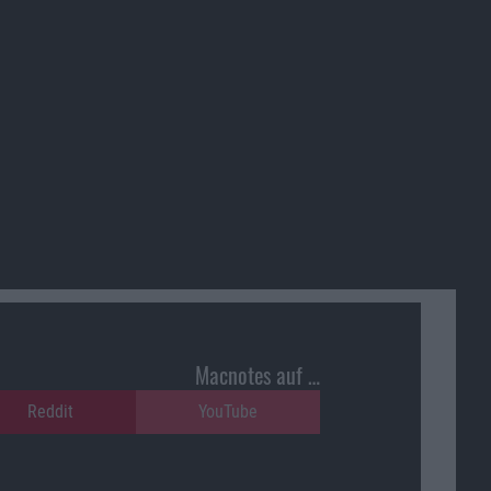
Macnotes auf …
Reddit
YouTube