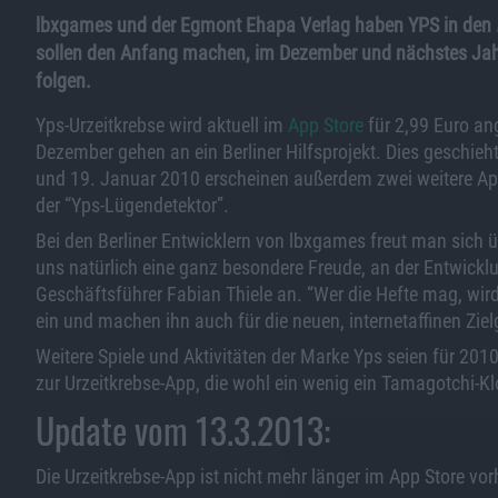
lbxgames und der Egmont Ehapa Verlag haben YPS in den
sollen den Anfang machen, im Dezember und nächstes Jahr
folgen.
Yps-Urzeitkrebse wird aktuell im
App Store
für 2,99 Euro an
Dezember gehen an ein Berliner Hilfsprojekt. Dies geschie
und 19. Januar 2010 erscheinen außerdem zwei weitere App
der “Yps-Lügendetektor”.
Bei den Berliner Entwicklern von lbxgames freut man sich
uns natürlich eine ganz besondere Freude, an der Entwicklu
Geschäftsführer Fabian Thiele an. “Wer die Hefte mag, wir
ein und machen ihn auch für die neuen, internetaffinen Zielg
Weitere Spiele und Aktivitäten der Marke Yps seien für 20
zur Urzeitkrebse-App, die wohl ein wenig ein Tamagotchi-Klo
Update vom 13.3.2013:
Die Urzeitkrebse-App ist nicht mehr länger im App Store vor