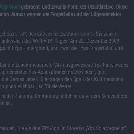
App Store
gebracht, und zwar in Form der Urzeitkrebse. Diese
 im Januar werden die Fingerfalle und der Lügendetektor
geboten. 10% des Erlöses im Zeitraum vom 1. bis zum 7.
ht anlässlich des Welt AIDS Tages. Am 22. Dezember 2009
s mit Yps-Hintergrund, und zwar die “Yps-Fingerfalle” und
 über die Zusammenarbeit: “Als ausgewiesene Yps-Fans war es
ng der ersten Yps-Applikationen mitzuwirken”, gibt
d die Games lieben. Sie fangen den Spirit des Kultmagazins
ruppen erlebbar”, so Thiele weiter.
10 in der Planung. Im Anhang findet ihr außerdem Screenshots
n ist.
handen. Die einzige YPS-App im Store ist „Yps Solarzeppelin“.