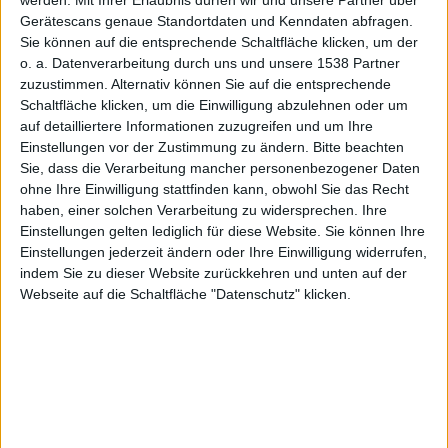
Gerätescans genaue Standortdaten und Kenndaten abfragen.
Sie können auf die entsprechende Schaltfläche klicken, um der
Alexander Trust, den 1. Dezember 2009
o. a. Datenverarbeitung durch uns und unsere 1538 Partner
zuzustimmen. Alternativ können Sie auf die entsprechende
Die Schweizer Entwickler von
Schaltfläche klicken, um die Einwilligung abzulehnen oder um
Bitforge haben eine Lite-Variante
auf detailliertere Informationen zuzugreifen und um Ihre
ihres
iPhone
-Games Orbital im
App
Einstellungen vor der Zustimmung zu ändern.
Bitte beachten
Store
veröffentlicht.
Sie, dass die Verarbeitung mancher personenbezogener Daten
ohne Ihre Einwilligung stattfinden kann, obwohl Sie das Recht
Orbital lässt sich mit nur einem
haben, einer solchen Verarbeitung zu widersprechen. Ihre
Daumen steuern und das einfache
Einstellungen gelten lediglich für diese Website. Sie können Ihre
Orbital
Einstellungen jederzeit ändern oder Ihre Einwilligung widerrufen,
Ziel besteht darin, Orbs zu
indem Sie zu dieser Website zurückkehren und unten auf der
zerstören. Das Gameplay bietet
Webseite auf die Schaltfläche "Datenschutz" klicken.
sich für Spiele zwischendurch an.
Die jetzt veröffentlichte Lite-Variante erlaubt Spielern
den Singleplayer-Modus auszuprobieren und zwar bis
zu einer Schwelle von 15 Punkten. Den
Multiplayermodus gegen einen Mitspieler an einem
Gerät kann man sogar völlig ohne Einschränkungen