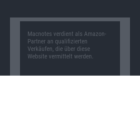
Macnotes verdient als Amazon-
Partner an qualifizierten
Verkäufen, die über diese
Website vermittelt werden.
Macnotes auf …
Facebook
Twitter
Reddit