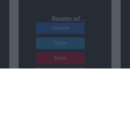
Macnotes auf …
Facebook
Twitter
Reddit
YouTube
Unser Podcast auf …
iTunes
Spotify