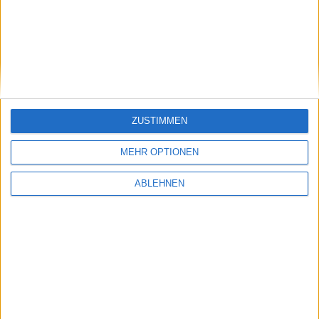
Ähnliche Nachrichten
Test: Robot Rampage für iPhone
24.02.2010
ZUSTIMMEN
MEHR OPTIONEN
ABLEHNEN
TomTom Car-Kit ab Oktober