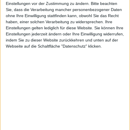
Einstellungen vor der Zustimmung zu ändern.
Bitte beachten
Sie, dass die Verarbeitung mancher personenbezogener Daten
ohne Ihre Einwilligung stattfinden kann, obwohl Sie das Recht
haben, einer solchen Verarbeitung zu widersprechen. Ihre
Einstellungen gelten lediglich für diese Website. Sie können Ihre
Einstellungen jederzeit ändern oder Ihre Einwilligung widerrufen,
indem Sie zu dieser Website zurückkehren und unten auf der
News
Webseite auf die Schaltfläche "Datenschutz" klicken.
Der Multimessenger Fring für
iPhone
hat jetzt auch
eine Funktion für Videotelefonate: Mit
iPhone
und
iPod touch lassen sich Videogespräche via Fring und
Skype führen. Nutzer von iPod touch und iPhone sind
dabei allerdings darauf beschränkt, das Bild des
Gegenübers zu sehen, selbst beim
iPhone 3GS
lässt
sich das Videobild nur empfangen, nicht aber selbst
senden.
Grund hierfür ist die Kamera, die nach hinten und nicht
nach vorne gerichtet und deshalb nicht dafür geeignet
ist – auf einigen Symbian-Smartphones hingegen soll