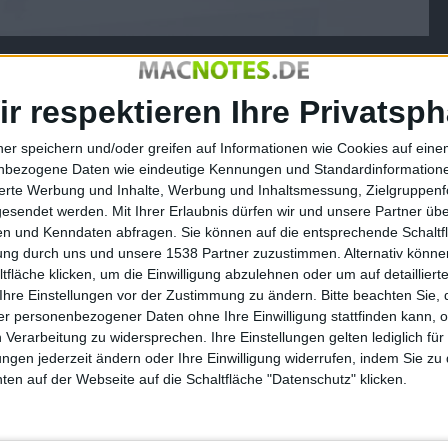
er wurde im Oktober von Apple generiert. Vor einem Jahr
ir respektieren Ihre Privatsph
ernehmen NPD Research.
ner speichern und/oder greifen auf Informationen wie Cookies auf ein
Monat neu erschienenen iMacs sowie
Mac mini
sein, allerdings
nbezogene Daten wie eindeutige Kennungen und Standardinformatione
elt haben: Viele PC-Käufer haben mit dem Kauf eines neuen
sierte Werbung und Inhalte, Werbung und Inhaltsmessung, Zielgruppen
tems gewartet: Einnahmen durch verkaufte Windows-Rechner
gesendet werden.
Mit Ihrer Erlaubnis dürfen wir und unsere Partner ü
n und Kenndaten abfragen. Sie können auf die entsprechende Schaltfl
tung durch uns und unsere 1538 Partner zuzustimmen. Alternativ können
 auch vorsichtig: „Apple bekommt einen ordentlichen Schub
fläche klicken, um die Einwilligung abzulehnen oder um auf detailliert
acht haben. Die Umsatzsteigerungen, die dadurch
Ihre Einstellungen vor der Zustimmung zu ändern.
Bitte beachten Sie, 
r personenbezogener Daten ohne Ihre Einwilligung stattfinden kann, 
hrend ein Mac-Desktoprechner in den USA derzeit
 Verarbeitung zu widersprechen. Ihre Einstellungen gelten lediglich für
System lediglich $491 bezahlen – entsprechend groß ist der
ungen jederzeit ändern oder Ihre Einwilligung widerrufen, indem Sie zu
en auf der Webseite auf die Schaltfläche "Datenschutz" klicken.
 geringerem Marktanteil kann Apple somit problemloser