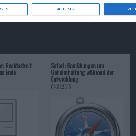
ONEN
ABLEHNEN
ZUS
Lost Planet 2: Red Eye Screens…
r: Rechtsstreit
Safari: Bemühungen um
ges Ende
Geheimhaltung während der
Entwicklung
04.01.2013