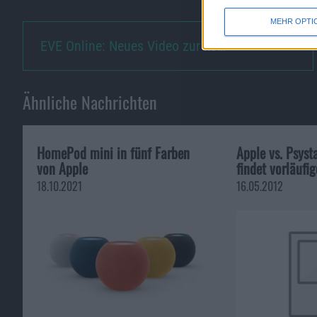
MEHR OPTI
EVE Online: Neues Video zur ko…
Ähnliche Nachrichten
HomePod mini in fünf Farben
Apple vs. Psysta
von Apple
findet vorläufi
18.10.2021
16.05.2012