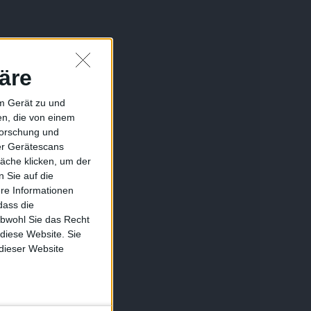
äre
em Gerät zu und
n, die von einem
forschung und
ber Gerätescans
äche klicken, um der
 Sie auf die
ere Informationen
dass die
obwohl Sie das Recht
 diese Website. Sie
 dieser Website