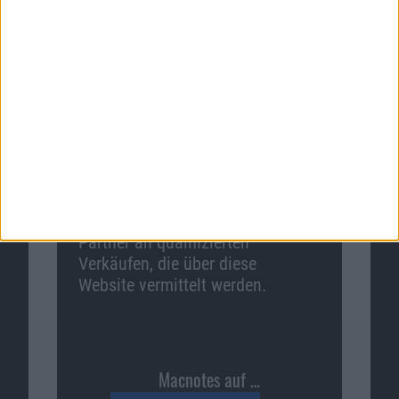
Videospiele jetzt günstig bei
Shop4de
.
Zum Angebot
Macnotes verdient als Amazon-
Partner an qualifizierten
Verkäufen, die über diese
Website vermittelt werden.
Macnotes auf …