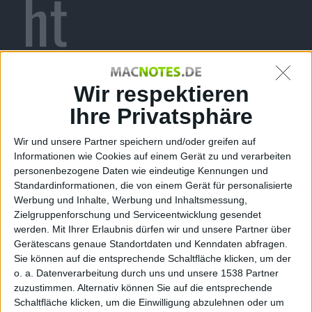
ht
Alexander Trust, den 12. November 2009
Wir respektieren
Entwickler Kerberos Studios haben
ein Update für ihr Action-Rollenspiel
Ihre Privatsphäre
Fort Zombie veröffentlicht. Es gibt
Wir und unsere Partner speichern und/oder greifen auf
nicht nur neue Waffen…
Informationen wie Cookies auf einem Gerät zu und verarbeiten
Kerberos Studios hat in das Update
personenbezogene Daten wie eindeutige Kennungen und
Standardinformationen, die von einem Gerät für personalisierte
1.0.3. zu Fort Zombie nicht nur
Fort Zombie
Werbung und Inhalte, Werbung und Inhaltsmessung,
neue Waffen integriert, sondern
Zielgruppenforschung und Serviceentwicklung gesendet
auch die „town properties“ erweitert und neue
werden.
Mit Ihrer Erlaubnis dürfen wir und unsere Partner über
Aufenthaltsorte in Missionen hinzugefügt. Die
Gerätescans genaue Standortdaten und Kenndaten abfragen.
Überlebenden in der Stadt Piety haben nun mehr
Sie können auf die entsprechende Schaltfläche klicken, um der
Munition und sind noch schärfer darauf aus, zu
o. a. Datenverarbeitung durch uns und unsere 1538 Partner
überleben.
zuzustimmen. Alternativ können Sie auf die entsprechende
Schaltfläche klicken, um die Einwilligung abzulehnen oder um
Zudem werden einige Dinge im Spiel verbessert. Es