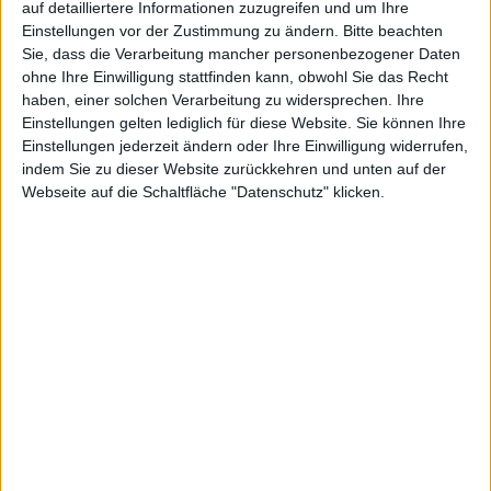
auf detailliertere Informationen zuzugreifen und um Ihre
gibt mehr Sound-Optionen und ein „mid-mission“
Einstellungen vor der Zustimmung zu ändern.
Bitte beachten
Heilsystem. Außerdem wurde die Interaktion mit
Sie, dass die Verarbeitung mancher personenbezogener Daten
Waffen und Objekten im Spiel ebenfalls aufgebessert.
ohne Ihre Einwilligung stattfinden kann, obwohl Sie das Recht
haben, einer solchen Verarbeitung zu widersprechen. Ihre
Das Update erhält man einfach, indem man über den
Einstellungen gelten lediglich für diese Website. Sie können Ihre
Account auf einer der Downloadplattformen wie
Einstellungen jederzeit ändern oder Ihre Einwilligung widerrufen,
Steam oder Gamersgate den Punkt „My Games“
indem Sie zu dieser Website zurückkehren und unten auf der
(Meine Spiele) aufruft. Dort steht das Update zum
Webseite auf die Schaltfläche "Datenschutz" klicken.
kostenlosen Download bereit.
Apple beantragt Patent auf neu…
Call of Duty: Modern Warfare 2…