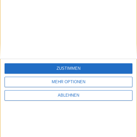
Dragon Age 2 – Zusatzinhalt der verbannte
Prinz angekündigt
10.01.2011
ZUSTIMMEN
MEHR OPTIONEN
ABLEHNEN