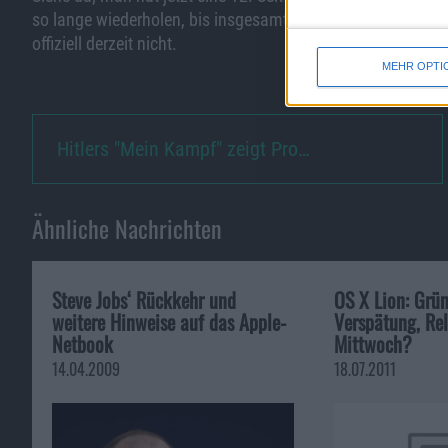
so lange wiederholen, bis insgesamt 14 Homescreens vorh
offiziell derzeit nicht.
MEHR OPTI
Hitlers "Mein Kampf" zeigt Pro…
Ähnliche Nachrichten
Steve Jobs‘ Rückkehr und
OS X Lion: Grün
weitere Hinweise auf das Apple-
Verspätung, Re
Netbook
Mittwoch?
14.04.2009
18.07.2011