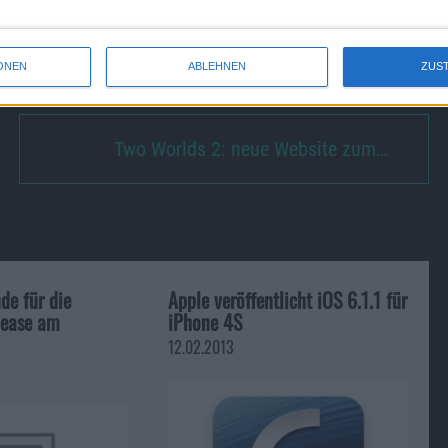
anden sind. Dann ist Schluss: mehr Homescreens gibt es
ONEN
ABLEHNEN
ZUS
Two Worlds 2: neue Website zum…
de für die
Apple veröffentlicht iOS 6.1.1 für
lease am
iPhone 4S
12.02.2013