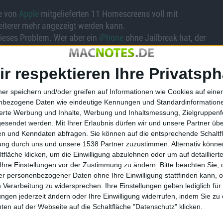
ie von
Apple
mitgelieferten 11 Homescreens voll mit
weiterer mehr angezeigt werden kann.
dieses Problem. Wer aber ein
iPhone
ohne Jailbreak hat, der
ssen. Dazu geht ihr wie folgt vor:
ir respektieren Ihre Privatsph
Die Sprachmemo-App Apples muss sich auf dem letzten
ner speichern und/oder greifen auf Informationen wie Cookies auf ein
.
nbezogene Daten wie eindeutige Kennungen und Standardinformatione
sierte Werbung und Inhalte, Werbung und Inhaltsmessung, Zielgruppen
gesendet werden.
Mit Ihrer Erlaubnis dürfen wir und unsere Partner ü
e nächste (Homescreen), sodass die Sprachmemo-App von der
n und Kenndaten abfragen. Sie können auf die entsprechende Schaltfl
tung durch uns und unsere 1538 Partner zuzustimmen. Alternativ können
fläche klicken, um die Einwilligung abzulehnen oder um auf detailliert
Ihre Einstellungen vor der Zustimmung zu ändern.
Bitte beachten Sie, 
r personenbezogener Daten ohne Ihre Einwilligung stattfinden kann, 
 das dann den Platz einnimmt, das aus Schritt 2 entstanden
 Verarbeitung zu widersprechen. Ihre Einstellungen gelten lediglich für
App gefüllt.
ungen jederzeit ändern oder Ihre Einwilligung widerrufen, indem Sie zu
en auf der Webseite auf die Schaltfläche "Datenschutz" klicken.
screen zur Verfügung. Die vorhergehenden Schritte könnt ihr