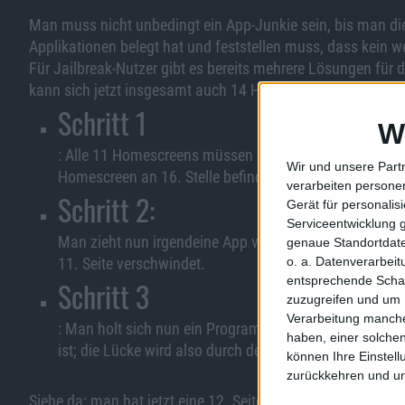
Man muss nicht unbedingt ein App-Junkie sein, bis man d
Applikationen belegt hat und feststellen muss, dass kein 
Für Jailbreak-Nutzer gibt es bereits mehrere Lösungen für 
kann sich jetzt insgesamt auch 14 Homescreens anzeigen la
Schritt 1
W
: Alle 11 Homescreens müssen mit Apps belegt sein. 
Wir und unsere Part
Homescreen an 16. Stelle befinden (ganz unten rechts)
verarbeiten persone
Schritt 2:
Gerät für personali
Serviceentwicklung 
Man zieht nun irgendeine App von einer Seite auf di
genaue Standortdate
11. Seite verschwindet.
o. a. Datenverarbei
entsprechende Schalt
Schritt 3
zuzugreifen und um 
Verarbeitung manche
: Man holt sich nun ein Programm aus dem
App Store
,
haben, einer solchen
ist; die Lücke wird also durch den Download der neuen 
können Ihre Einstell
zurückkehren und unt
Siehe da; man hat jetzt eine 12. Seite bzw. einen 12. Home