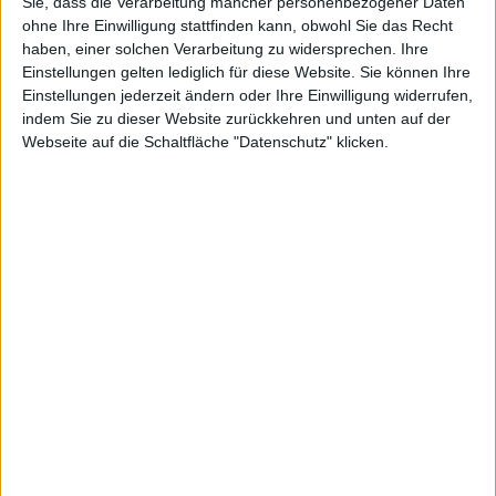
Sie, dass die Verarbeitung mancher personenbezogener Daten
Der Trailer mit dem Untertitel „The Lem“ präsentiert den
ohne Ihre Einwilligung stattfinden kann, obwohl Sie das Recht
außerirdischen Teenager-Protagonisten des Films und
haben, einer solchen Verarbeitung zu widersprechen. Ihre
der Spiele. Dabei mixt SEGA immer wieder echte
Einstellungen gelten lediglich für diese Website. Sie können Ihre
Filmsequenzen mit in-game Footage aus Spielen
Einstellungen jederzeit ändern oder Ihre Einwilligung widerrufen,
unterschiedlicher Plattformen.
indem Sie zu dieser Website zurückkehren und unten auf der
Webseite auf die Schaltfläche "Datenschutz" klicken.
Schon zu Beginn des Jahres waren erste Meldungen
aufgetaucht,
dass SEGA Planet 51 diesen Winter mit
Spielen begleiten würde
.
[mn-youtube id="pBQRrx0KXJ0"]
10 Queen-Songs für Rock Band …
…