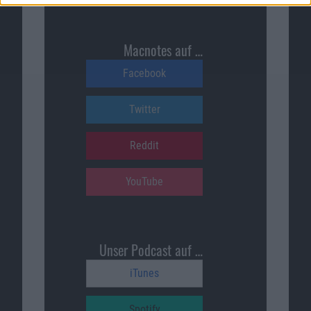
Macnotes auf …
Facebook
Twitter
Reddit
YouTube
Unser Podcast auf …
iTunes
Spotify