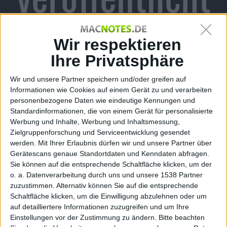
Alexander Trust, den 16. Oktober 2009
Wir respektieren
Ihre Privatsphäre
Wir und unsere Partner speichern und/oder greifen auf
Informationen wie Cookies auf einem Gerät zu und verarbeiten
personenbezogene Daten wie eindeutige Kennungen und
Standardinformationen, die von einem Gerät für personalisierte
Werbung und Inhalte, Werbung und Inhaltsmessung,
Zielgruppenforschung und Serviceentwicklung gesendet
werden.
Mit Ihrer Erlaubnis dürfen wir und unsere Partner über
Gerätescans genaue Standortdaten und Kenndaten abfragen.
News
Sie können auf die entsprechende Schaltfläche klicken, um der
o. a. Datenverarbeitung durch uns und unsere 1538 Partner
SEGA wird zum kommenden Animationsfilm Planet 51
zuzustimmen. Alternativ können Sie auf die entsprechende
Franchise-Videospiele herausgeben – nun
Schaltfläche klicken, um die Einwilligung abzulehnen oder um
auf detailliertere Informationen zuzugreifen und um Ihre
veröffentlichte man einen neuen Trailer zum Spiel.
Einstellungen vor der Zustimmung zu ändern.
Bitte beachten