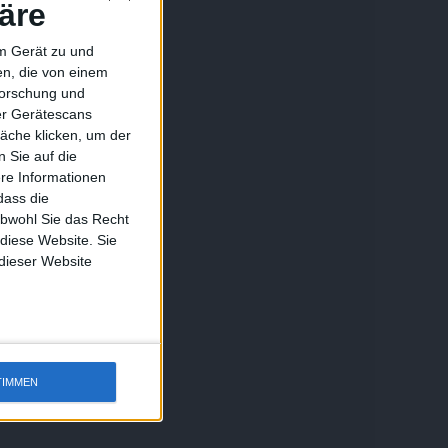
äre
em Gerät zu und
n, die von einem
forschung und
ber Gerätescans
äche klicken, um der
 Sie auf die
ere Informationen
dass die
obwohl Sie das Recht
 diese Website. Sie
 dieser Website
TIMMEN