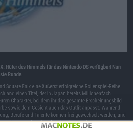
 IX: Hüter des Himmels für das Nintendo DS verfügbar! Nun
hste Runde.
d Square Enix eine äußerst erfolgreiche Rollenspiel-Reihe
chland einen Titel, der in Japan bereits Millionenfach
euren Charakter, bei dem ihr das gesamte Erscheinungsbild
rbe sowie dem Gesicht auch das Outfit anpasst. Während
ung, Berufe und Talente können frei gewechselt werden, und
n gemeinsam mit euch in das Abenteuer gehen.
rgrund. Unterhaltet euch während eurer Missionen immer mit