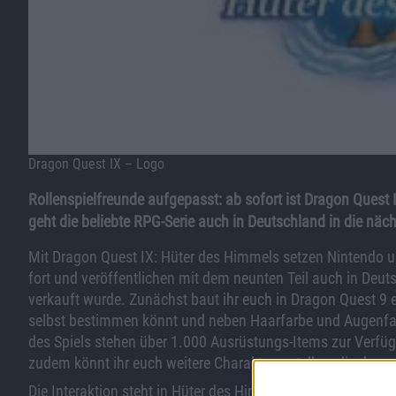
Dragon Quest IX – Logo
Rollenspielfreunde aufgepasst: ab sofort ist Dragon Quest
geht die beliebte RPG-Serie auch in Deutschland in die näc
Mit Dragon Quest IX: Hüter des Himmels setzen Nintendo un
fort und veröffentlichen mit dem neunten Teil auch in Deuts
verkauft wurde. Zunächst baut ihr euch in Dragon Quest 9 
selbst bestimmen könnt und neben Haarfarbe und Augenfa
des Spiels stehen über 1.000 Ausrüstungs-Items zur Verfüg
zudem könnt ihr euch weitere Charakter erstellen, die dan
Die Interaktion steht in Hüter des Himmels stets im Vorde