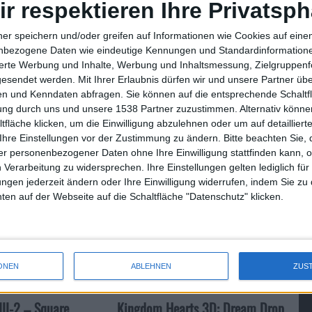
ir respektieren Ihre Privatsph
ng beeinflusst und neue Missionen werden freigeschaltet.
s-Verbindung des Nintendo DS: bis zu vier Spieler können
ner speichern und/oder greifen auf Informationen wie Cookies auf ein
n Kampf gegen Monster stürzen, zudem gibt es einen
nbezogene Daten wie eindeutige Kennungen und Standardinformatione
 fehlen. Der läuft auch, wenn sich das DS in der
sierte Werbung und Inhalte, Werbung und Inhaltsmessung, Zielgruppen
er in diesem Modus begegnen, Charakter, Grüße und auch
gesendet werden.
Mit Ihrer Erlaubnis dürfen wir und unsere Partner ü
n und Kenndaten abfragen. Sie können auf die entsprechende Schaltfl
ngeons aufzuspüren. Dort warten besondere Gegner und
tung durch uns und unsere 1538 Partner zuzustimmen. Alternativ können
 Menge getan an Dragon Quest IX. Ab sofort könnt ihr euch
fläche klicken, um die Einwilligung abzulehnen oder um auf detailliert
Ihre Einstellungen vor der Zustimmung zu ändern.
Bitte beachten Sie, 
r personenbezogener Daten ohne Ihre Einwilligung stattfinden kann, 
 Verarbeitung zu widersprechen. Ihre Einstellungen gelten lediglich für
ungen jederzeit ändern oder Ihre Einwilligung widerrufen, indem Sie zu
en auf der Webseite auf die Schaltfläche "Datenschutz" klicken.
PvP hält in Digimon Battle Ei…
ONEN
ABLEHNEN
ZUS
III-2 – Square
Kingdom Hearts 3D: Dream Drop