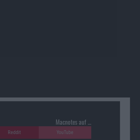
Macnotes auf …
Reddit
YouTube