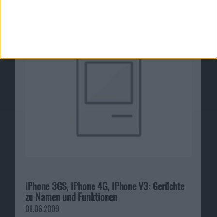
Final Cut Pro X auf der NAB 2011 angekündigt
13.04.2011
iPhone 3GS, iPhone 4G, iPhone V3: Gerüchte
zu Namen und Funktionen
08.06.2009