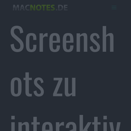
Screensh
ots zu
interaktiv