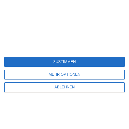
Nächstes Bild
ZUSTIMMEN
MEHR OPTIONEN
ABLEHNEN
Bild in voller Größe
herunterladen
(2560x1656 Pixel, 313
kB).