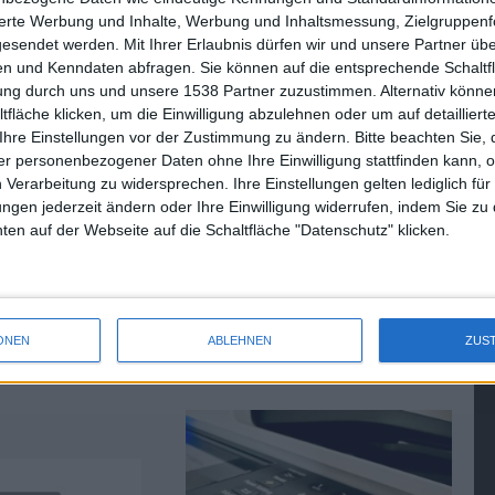
Ein Blick in die Liste lohnt sich für alle, die unsicher sind,
sierte Werbung und Inhalte, Werbung und Inhaltsmessung, Zielgruppen
ützt wird.
gesendet werden.
Mit Ihrer Erlaubnis dürfen wir und unsere Partner ü
n und Kenndaten abfragen. Sie können auf die entsprechende Schaltfl
tung durch uns und unsere 1538 Partner zuzustimmen. Alternativ können
fläche klicken, um die Einwilligung abzulehnen oder um auf detailliert
Ihre Einstellungen vor der Zustimmung zu ändern.
Bitte beachten Sie, 
iPhone: Ende der Exklusivvertr…
r personenbezogener Daten ohne Ihre Einwilligung stattfinden kann, 
 Verarbeitung zu widersprechen. Ihre Einstellungen gelten lediglich für
ungen jederzeit ändern oder Ihre Einwilligung widerrufen, indem Sie zu
en auf der Webseite auf die Schaltfläche "Datenschutz" klicken.
 veröffentlicht,
Scanner ohne Erlaubnis in
p Store auf Lion
macOS: Apple weiß Bescheid
ONEN
ABLEHNEN
ZUS
curity Updates
17.08.2021