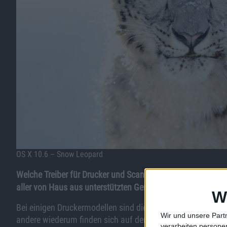
OS X 10.6 – Snow Leopard
Welche Treiber für Drucker und Scanner sind in Mac OS X 10
aller von Haus aus unterstützten Geräte findet man
bei App
W
Bei einigen Druckermodellen sind die Treiber nach dem Ans
Wir und unsere Part
andere wiederum finden sich auf der Installations-DVD des S
verarbeiten persone