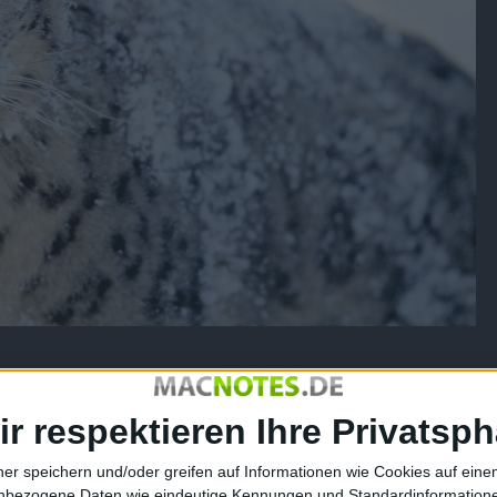
.6 Snow Leopard bereits vorinstalliert? Eine komplette Liste
le
.
ir respektieren Ihre Privatsph
chließen des Gerätes über das Software-Update verfügbar,
ner speichern und/oder greifen auf Informationen wie Cookies auf ein
ystems. Die Liste ist lang, selbst alte Druckermodelle (wie in
nbezogene Daten wie eindeutige Kennungen und Standardinformatione