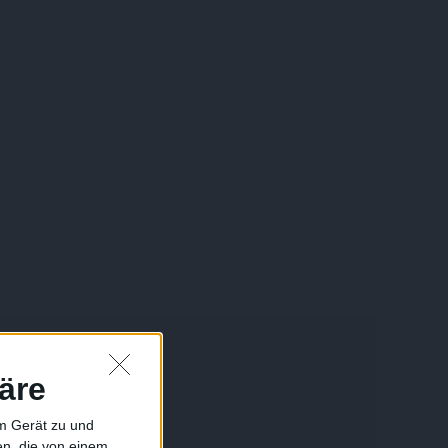
äre
em Gerät zu und
n, die von einem