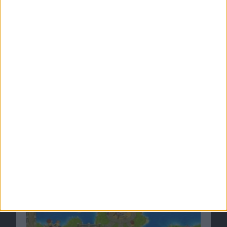
Nokia Ovi Store weltweit gesta…
Ähnliche Nachrichten
Island Realms veröffentlicht
10.06.2010