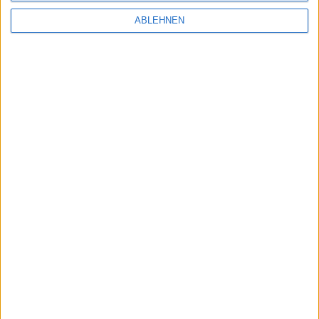
Screenshot). Ab Mac OS X 10.5, kostenlos.
ABLEHNEN
My Little Reminder - Screenshot
Bild 1 von 1