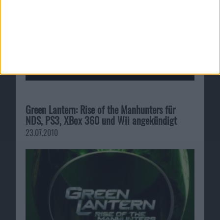
Green Lantern: Rise of the Manhunters für
NDS, PS3, XBox 360 und Wii angekündigt
23.07.2010