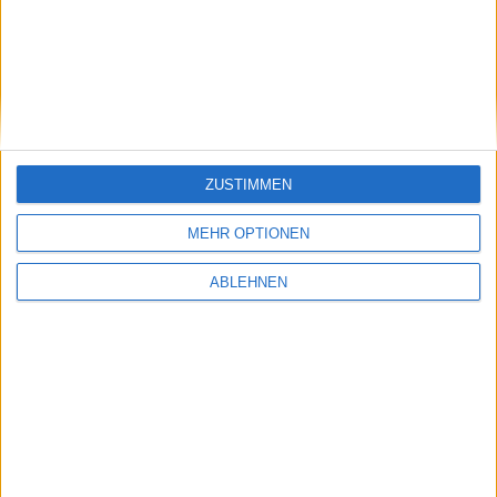
iPhone und mehr
21.07.2008
ZUSTIMMEN
MEHR OPTIONEN
ABLEHNEN
Notizen vom 17. Juli 2008: Apple drittgrößter
Computerverkäufer und mehr
17.07.2008