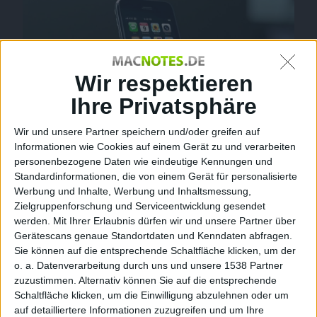
Wir respektieren
Ihre Privatsphäre
Wir und unsere Partner speichern und/oder greifen auf
iPhone 3G, Bild: Apple
Informationen wie Cookies auf einem Gerät zu und verarbeiten
personenbezogene Daten wie eindeutige Kennungen und
Die Firma Blendtec ist für ihre besonders
Standardinformationen, die von einem Gerät für personalisierte
leistungsstarken Mixer bekannt. Bereits das
Werbung und Inhalte, Werbung und Inhaltsmessung,
Zielgruppenforschung und Serviceentwicklung gesendet
Einstiegsmodell hat eine Leistung von 1500 Watt (= 2
werden.
Mit Ihrer Erlaubnis dürfen wir und unsere Partner über
PS). Was man mit einem solchen Mixer alles anstellen
Gerätescans genaue Standortdaten und Kenndaten abfragen.
kann, zeigt das Unternehmen regelmäßig in
Sie können auf die entsprechende Schaltfläche klicken, um der
Präsentationsvideos.
o. a. Datenverarbeitung durch uns und unsere 1538 Partner
zuzustimmen. Alternativ können Sie auf die entsprechende
Tom Dicksons neuestes Mix-Objekt ist, wie sollte es
Schaltfläche klicken, um die Einwilligung abzulehnen oder um
anders sein, das neue
iPhone 3G
. Im Smoothie-Modus
auf detailliertere Informationen zuzugreifen und um Ihre