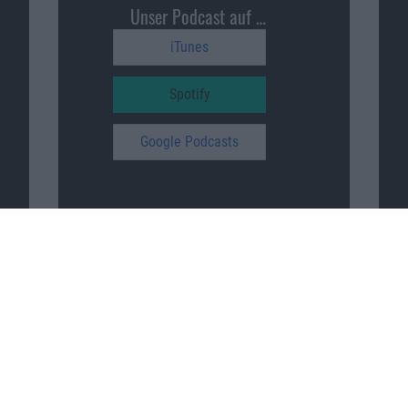
Unser Podcast auf …
iTunes
Spotify
Google Podcasts
Macnotes unterstützen
…
patreon.com/sajonara