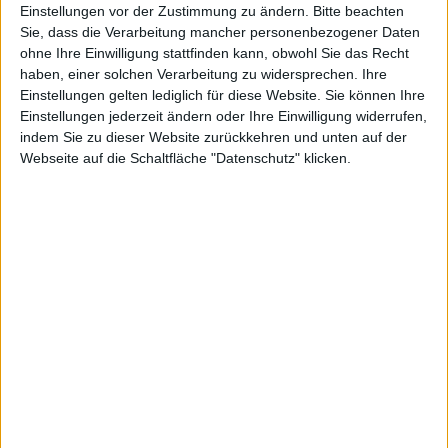
kann das Telefon der geballten Kraft nicht lange
Einstellungen vor der Zustimmung zu ändern.
Bitte beachten
widerstehen.
Sie, dass die Verarbeitung mancher personenbezogener Daten
ohne Ihre Einwilligung stattfinden kann, obwohl Sie das Recht
Natürlich kann man mit dem Mixer auch Smoothies,
haben, einer solchen Verarbeitung zu widersprechen. Ihre
Milchshakes, Margaritas oder Crushed-Ice machen.
Einstellungen gelten lediglich für diese Website. Sie können Ihre
Muss man aber nicht.
Einstellungen jederzeit ändern oder Ihre Einwilligung widerrufen,
indem Sie zu dieser Website zurückkehren und unten auf der
[mn-youtube id="DLxq90xmYUs"]
Webseite auf die Schaltfläche "Datenschutz" klicken.
Test: Things auf dem iPhone
Notizen vom 17. Juli 2008: App…
Ähnliche Nachrichten