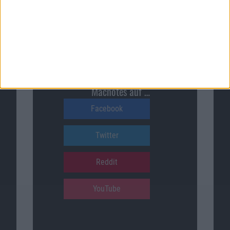
Macnotes verdient als Amazon-
Partner an qualifizierten
Verkäufen, die über diese
Website vermittelt werden.
Macnotes auf …
Facebook
Twitter
Reddit
YouTube