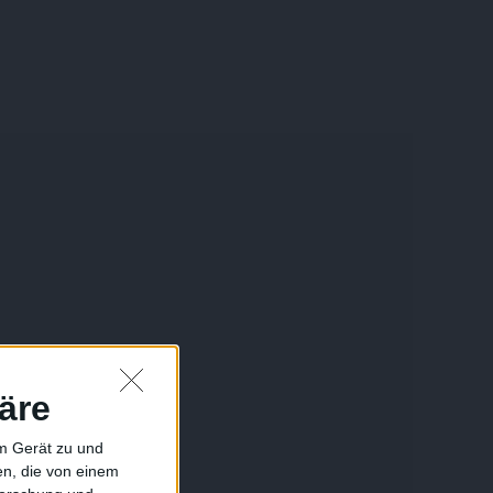
äre
em Gerät zu und
n, die von einem