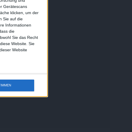
forschung und
ber Gerätescans
äche klicken, um der
 Sie auf die
ere Informationen
dass die
obwohl Sie das Recht
 diese Website. Sie
 dieser Website
TIMMEN