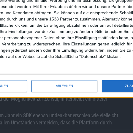
 sich Apple gleich noch zur moralischen Instanz
sierte Werbung und Inhalte, Werbung und Inhaltsmessung, Zielgruppen
gesendet werden.
Mit Ihrer Erlaubnis dürfen wir und unsere Partner ü
ar kein iPhone, aber das Mobile Safari Pornoseiten oder
n und Kenndaten abfragen. Sie können auf die entsprechende Schaltfl
 nicht bekannt. Zusätzlich Würze bekommt das Thema, wenn
tung durch uns und unsere 1538 Partner zuzustimmen. Alternativ können
 für iPhone-Software ist, denn mit dem Hinweis auf
fläche klicken, um die Einwilligung abzulehnen oder um auf detailliert
me bannen.
Ihre Einstellungen vor der Zustimmung zu ändern.
Bitte beachten Sie, 
, werden die kommenden Monate zeigen. Im Auge behalten
r personenbezogener Daten ohne Ihre Einwilligung stattfinden kann, 
 Verarbeitung zu widersprechen. Ihre Einstellungen gelten lediglich für
ungen jederzeit ändern oder Ihre Einwilligung widerrufen, indem Sie zu
en auf der Webseite auf die Schaltfläche "Datenschutz" klicken.
h zahlreiche (technische) Limitierungen, die bestimmte
lich machen. Der App Store ist eine gute Möglichkeit für
m zugänglich zu machen. Selbst mit 1-Dollar-Applikationen
ONEN
ABLEHNEN
ZUS
ar machen. Überdenken sollte Apple den App Store als
der Möglichkeit zur Zensur, hinterbleibt ein bitterer
m Jahr ein SDK ebenso undenkbar erschien wie vielleicht
r allen Umständen vermeiden, dass die Plattform durch