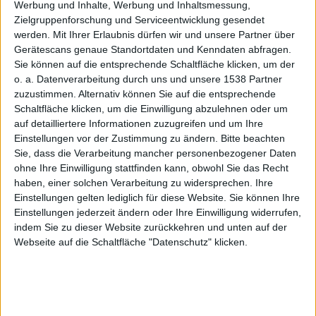
Werbung und Inhalte, Werbung und Inhaltsmessung,
der Platzhirsch unter den Tabellenkalkulationen muss
Zielgruppenforschung und Serviceentwicklung gesendet
zeigen, was er nach knapp 4 Jahren Entwicklung so
werden.
Mit Ihrer Erlaubnis dürfen wir und unsere Partner über
alles Neues auf dem Kasten hat.
Gerätescans genaue Standortdaten und Kenndaten abfragen.
Sie können auf die entsprechende Schaltfläche klicken, um der
Look and Feel
o. a. Datenverarbeitung durch uns und unsere 1538 Partner
zuzustimmen. Alternativ können Sie auf die entsprechende
Schaltfläche klicken, um die Einwilligung abzulehnen oder um
Optisch bieten die neuen Office-Applikationen allesamt
auf detailliertere Informationen zuzugreifen und um Ihre
Grund zur Freude – denn die MacBU hat die
Einstellungen vor der Zustimmung zu ändern.
Bitte beachten
Programme durch die Bank weg drastisch aufpoliert.
Sie, dass die Verarbeitung mancher personenbezogener Daten
Excel und Co. passen sich nun beinahe perfekt in das
ohne Ihre Einwilligung stattfinden kann, obwohl Sie das Recht
Gesamtbild von OS X ein und man gewinnt den
haben, einer solchen Verarbeitung zu widersprechen. Ihre
Eindruck, ein „waschechtes“ Mac-Programm vor
Einstellungen gelten lediglich für diese Website. Sie können Ihre
Einstellungen jederzeit ändern oder Ihre Einwilligung widerrufen,
Augen zu haben. Die bereits vom Vorgänger bekannte
indem Sie zu dieser Website zurückkehren und unten auf der
Toolbox bietet nun endlich einheitlichen Zugriff auf
Webseite auf die Schaltfläche "Datenschutz" klicken.
alle benötigten Werkzeuge und Formatierungen und
lässt sich bequem an die eigenen Bedürfnisse
anpassen.
Dabei hat man sich in Redmond offensichtlich am