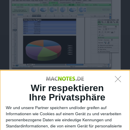
Excel 2008 – Screenshot
Lange hat man uns Mac User warten lassen, aber seit
Wir respektieren
Anfang letzter Woche ist es nun endlich soweit: Office
Ihre Privatsphäre
2008 für Mac steht in den Regalen und wir nehmen die
Office-Suite für euch Stück für Stück unter die Lupe. In
Wir und unsere Partner speichern und/oder greifen auf
unserem
ersten Test
hinterließ die neue Word-Version
Informationen wie Cookies auf einem Gerät zu und verarbeiten
personenbezogene Daten wie eindeutige Kennungen und
bereits einen zwiespältigen Eindruck und konnte nur
Standardinformationen, die von einem Gerät für personalisierte
bedingt überzeugen. Nun ist Excel an der Reihe und