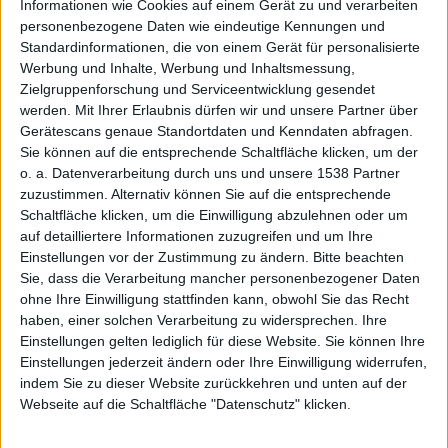
Informationen wie Cookies auf einem Gerät zu und verarbeiten
personenbezogene Daten wie eindeutige Kennungen und
epps!
Standardinformationen, die von einem Gerät für personalisierte
Werbung und Inhalte, Werbung und Inhaltsmessung,
Zielgruppenforschung und Serviceentwicklung gesendet
werden.
Mit Ihrer Erlaubnis dürfen wir und unsere Partner über
Gerätescans genaue Standortdaten und Kenndaten abfragen.
Sie können auf die entsprechende Schaltfläche klicken, um der
o. a. Datenverarbeitung durch uns und unsere 1538 Partner
zuzustimmen. Alternativ können Sie auf die entsprechende
Schaltfläche klicken, um die Einwilligung abzulehnen oder um
ac, den 19. Januar 2008
auf detailliertere Informationen zuzugreifen und um Ihre
Wenn ich alt bin, werde ich die
Einstellungen vor der Zustimmung zu ändern.
Bitte beachten
ganze Zeit nörgeln. Das wird ein
Sie, dass die Verarbeitung mancher personenbezogener Daten
Spaß! So ungefähr kann man sich
ohne Ihre Einwilligung stattfinden kann, obwohl Sie das Recht
haben, einer solchen Verarbeitung zu widersprechen. Ihre
teilweise die geistige Haltung
Einstellungen gelten lediglich für diese Website. Sie können Ihre
mancher Foren-Nutzer weltweit
Kommentar
Einstellungen jederzeit ändern oder Ihre Einwilligung widerrufen,
erklären.
indem Sie zu dieser Website zurückkehren und unten auf der
Webseite auf die Schaltfläche "Datenschutz" klicken.
Es scheint nicht nur ein deutsches Problem zu sein,
dass es immer wieder viele Menschen gibt, die was zu