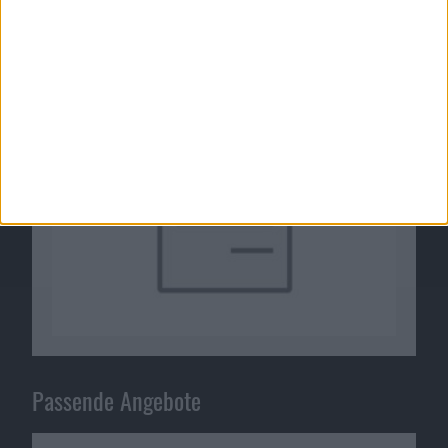
iPad 2: Form an iPod touch 4G angelehnt?
28.12.2010
Passende Angebote