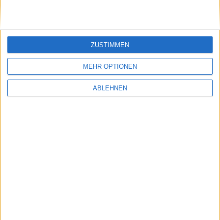
Danke N24 für diese wertvolle, kompetente und
journalistisch wasserdichte Berichterstattung… Da
drängt sich die Frage auf: Wie in aller Welt wird man
Experte im TV? – Diese kann gerne direkt bei der
ZUSTIMMEN
Zuschauerredaktion von N24 gestellt werden. In
diesem Sinne ein erholsames Wochenende.
MEHR OPTIONEN
ABLEHNEN
MWSF: Office 2008 feiert Premi…
Facebook comes to Germany - en…
Ähnliche Nachrichten