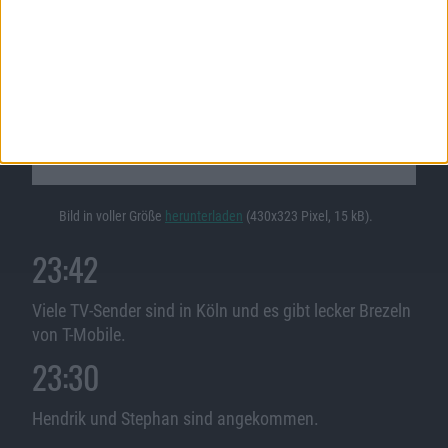
Foto zeigt den T-Punkt in Köln in der Schildergasse
zum Verkaufsstart in Köln am 8. November.
Bild in voller Größe
herunterladen
(430x323 Pixel, 15 kB).
23:42
Viele TV-Sender sind in Köln und es gibt lecker Brezeln
von T-Mobile.
23:30
Hendrik und Stephan sind angekommen.