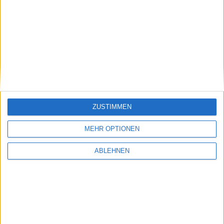
00:35
Der
Apple
Store ist wieder verfügbar. Wie erwartet mit
Verweis auf den T-Mobile-Shop und die Tarife.
00:34
Auch die Öffentlich-Rechtlichen Interessieren sich für
das iPhone. Es wird „iPhone-Bob“ Borchers befragt.
ZUSTIMMEN
00:26
MEHR OPTIONEN
Der T-Punkt ist auf beiden Etagen gerappelt voll.
00:24
ABLEHNEN
Auch ein Krankenwagen ist zum Verkaufsstart vor Ort.
Eine potentielle Kundin hatte wohl ein paar Probleme
mit dem Kreislauf.
00:21