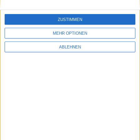
Warum gewinnt die Readers Edit…
ZUSTIMMEN
Ähnliche Nachrichten
MEHR OPTIONEN
ABLEHNEN
Notizen vom 25. August 2009
25.08.2009