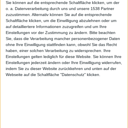
Fusion beschleunigt und wir weisen
Notizen
Sie können auf die entsprechende Schaltfläche klicken, um der
auf Software-Updates hin.
o. a. Datenverarbeitung durch uns und unsere 1538 Partner
zuzustimmen. Alternativ können Sie auf die entsprechende
Positive Mac-Prognose
Schaltfläche klicken, um die Einwilligung abzulehnen oder um
auf detailliertere Informationen zuzugreifen und um Ihre
Einstellungen vor der Zustimmung zu ändern.
Bitte beachten
Die Markforscher der NPD Group prognostizieren für
Sie, dass die Verarbeitung mancher personenbezogener Daten
den Januar 2007 ein Wachstum der Mac-Verkäufe von
ohne Ihre Einwilligung stattfinden kann, obwohl Sie das Recht
über 100 Prozent im Vergleich zum Januar 2006.
haben, einer solchen Verarbeitung zu widersprechen. Ihre
Bereits im Dezember 2006 lag demnach die verkaufte
Einstellungen gelten lediglich für diese Website. Sie können Ihre
Stückzahl um 55 Prozent höher als im Dezember
Einstellungen jederzeit ändern oder Ihre Einwilligung widerrufen,
2005. Der Grund für diesen starken Anstieg dürfte die
indem Sie zu dieser Website zurückkehren und unten auf der
Webseite auf die Schaltfläche "Datenschutz" klicken.
Vorstellung der ersten Intel-Macs Anfang Januar 2006
gewesen sein, der eine leichte Kaufzurückhaltung
vorangegangen war.
Special Event auf NAB
Apple
wird auf der diesjährigen NAB (National
Association of Broadcasters) mit einem Special Event
vertreten sein. Die Messe findet vom 14. April bis 19.