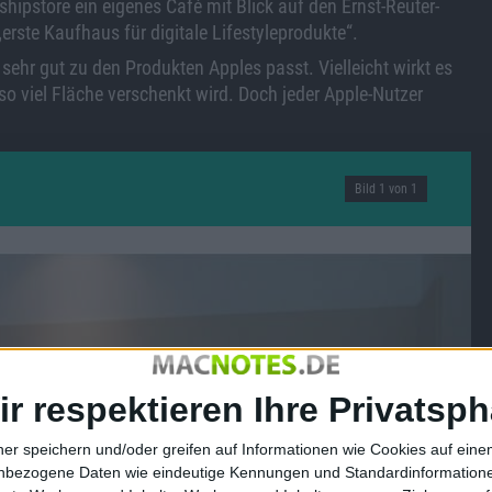
hipstore ein eigenes Café mit Blick auf den Ernst-Reuter-
„erste Kaufhaus für digitale Lifestyleprodukte“.
 sehr gut zu den Produkten Apples passt. Vielleicht wirkt es
o viel Fläche verschenkt wird. Doch jeder Apple-Nutzer
Bild 1 von 1
ir respektieren Ihre Privatsph
ner speichern und/oder greifen auf Informationen wie Cookies auf ein
nbezogene Daten wie eindeutige Kennungen und Standardinformatione