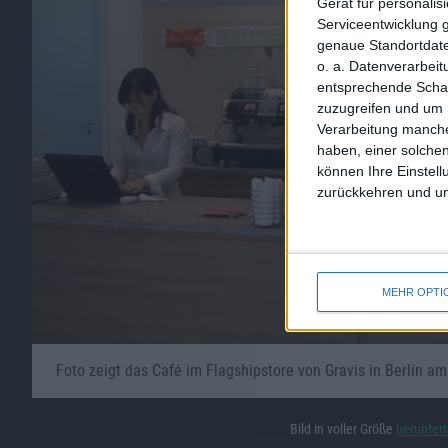
Gerät für personali
Serviceentwicklung 
genaue Standortdate
o. a. Datenverarbei
entsprechende Schalt
zuzugreifen und um 
Verarbeitung manche
haben, einer solchen
können Ihre Einstell
zurückkehren und unt
MEHR OPTI
Foto zeigt das Café im Flagshipstore von Gravis in Berlin am
Bild in voller Größe
herunter