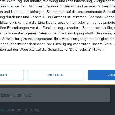
sierte Werbung und Inhalte, Werbung und Inhaltsmessung, Zielgruppen
gesendet werden.
Mit Ihrer Erlaubnis dürfen wir und unsere Partner ü
n und Kenndaten abfragen. Sie können auf die entsprechende Schaltfl
tung durch uns und unsere 1538 Partner zuzustimmen. Alternativ können
fläche klicken, um die Einwilligung abzulehnen oder um auf detailliert
Ihre Einstellungen vor der Zustimmung zu ändern.
Bitte beachten Sie, 
r personenbezogener Daten ohne Ihre Einwilligung stattfinden kann, 
 Verarbeitung zu widersprechen. Ihre Einstellungen gelten lediglich für
ungen jederzeit ändern oder Ihre Einwilligung widerrufen, indem Sie zu
en auf der Webseite auf die Schaltfläche "Datenschutz" klicken.
ONEN
ABLEHNEN
ZUS
 Ernst-Reuter-Platz.
laden
(800x532 Pixel, 37 kB).