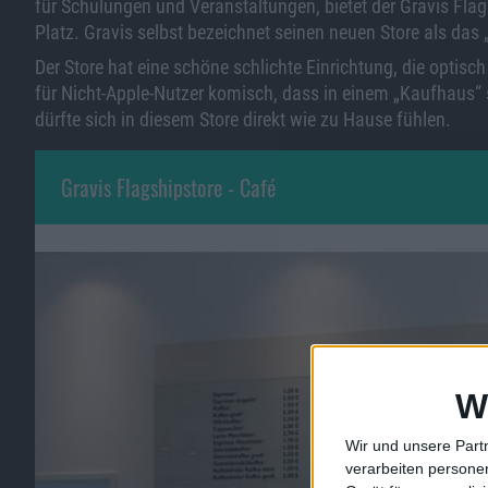
für Schulungen und Veranstaltungen, bietet der Gravis Flags
Platz. Gravis selbst bezeichnet seinen neuen Store als das 
Der Store hat eine schöne schlichte Einrichtung, die optisch
für Nicht-Apple-Nutzer komisch, dass in einem „Kaufhaus“ s
dürfte sich in diesem Store direkt wie zu Hause fühlen.
Gravis Flagshipstore - Café
W
Wir und unsere Part
verarbeiten persone