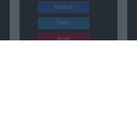
Facebook
Twitter
Reddit
YouTube
Unser Podcast auf …
iTunes
Spotify
Google Podcasts