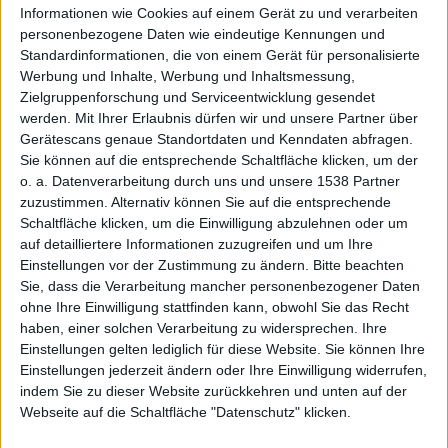
Informationen wie Cookies auf einem Gerät zu und verarbeiten
personenbezogene Daten wie eindeutige Kennungen und
Standardinformationen, die von einem Gerät für personalisierte
Werbung und Inhalte, Werbung und Inhaltsmessung,
Zielgruppenforschung und Serviceentwicklung gesendet
Blog, Bild: Macnotes
werden.
Mit Ihrer Erlaubnis dürfen wir und unsere Partner über
Gerätescans genaue Standortdaten und Kenndaten abfragen.
Sind Blogger politischer als andere Akteure der
Sie können auf die entsprechende Schaltfläche klicken, um der
Gesellschaft? Kann man diese Frage überhaupt so
o. a. Datenverarbeitung durch uns und unsere 1538 Partner
stellen? Blogger sind auf jeden Fall eine neue
zuzustimmen. Alternativ können Sie auf die entsprechende
Schaltfläche klicken, um die Einwilligung abzulehnen oder um
Kategorie in der Sozialstruktur eines Landes.
auf detailliertere Informationen zuzugreifen und um Ihre
Einstellungen vor der Zustimmung zu ändern.
Bitte beachten
Einige Blogger politisieren (und polemisieren), andere
Sie, dass die Verarbeitung mancher personenbezogener Daten
führen Parteiblogs, die wiederum nicht nur politische
ohne Ihre Einwilligung stattfinden kann, obwohl Sie das Recht
Inhalte behandeln. Manche möchten mit ihren Blogs
haben, einer solchen Verarbeitung zu widersprechen. Ihre
in der Gemeinschaft aller Blogger so etwas wie
Einstellungen gelten lediglich für diese Website. Sie können Ihre
„Politik“ betreiben. Die überwiegende Mehrheit der
Einstellungen jederzeit ändern oder Ihre Einwilligung widerrufen,
Blogger allerdings äußert sich selten politisch und
indem Sie zu dieser Website zurückkehren und unten auf der
dürfte im Gros ähnlich unpolitisch sein wie andere
Webseite auf die Schaltfläche "Datenschutz" klicken.
Gesellschaftsteilnehmer.