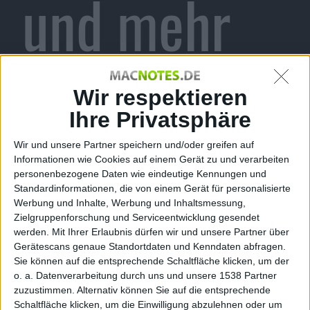
und mehr
Redaktion Macnotes, den 22. Dezember 2006
Wir respektieren
In den Notizen vom 22. Dezember
2006:
Apple
teilt die erste Beta von
Ihre Privatsphäre
OS X 10.4.9 an Entwickler aus, wir
Wir und unsere Partner speichern und/oder greifen auf
stellen zwei neue Patent-Anträge
Informationen wie Cookies auf einem Gerät zu und verarbeiten
Apples vor und weisen auf eine
Notizen
personenbezogene Daten wie eindeutige Kennungen und
neue Beta von Parallels hin.
Standardinformationen, die von einem Gerät für personalisierte
Werbung und Inhalte, Werbung und Inhaltsmessung,
Beta 1 von OS X 10.4.9
Zielgruppenforschung und Serviceentwicklung gesendet
werden.
Mit Ihrer Erlaubnis dürfen wir und unsere Partner über
Apple
verteilt seit gestern Abend die erste Vorab-
Gerätescans genaue Standortdaten und Kenndaten abfragen.
Sie können auf die entsprechende Schaltfläche klicken, um der
Version von
Mac OS X 10.4.9
an die Entwickler. 10.4.9
o. a. Datenverarbeitung durch uns und unsere 1538 Partner
dürfte das letzte größere Update vor dem Start von OS
zuzustimmen. Alternativ können Sie auf die entsprechende
X 10.5 Leopard im Frühling werden. Verbesserungen
Schaltfläche klicken, um die Einwilligung abzulehnen oder um