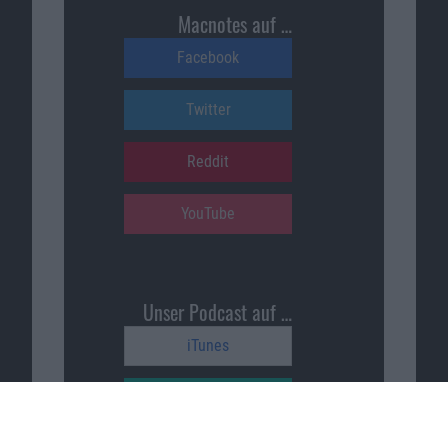
Macnotes auf …
Facebook
Twitter
Reddit
YouTube
Unser Podcast auf …
iTunes
Spotify