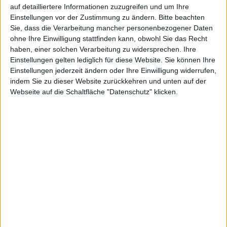
werden vor allem bei den Sync Services und der
auf detailliertere Informationen zuzugreifen und um Ihre
Bluetooth-Anbindung erwartet.
Einstellungen vor der Zustimmung zu ändern.
Bitte beachten
Patent-Anträge
Sie, dass die Verarbeitung mancher personenbezogener Daten
ohne Ihre Einwilligung stattfinden kann, obwohl Sie das Recht
haben, einer solchen Verarbeitung zu widersprechen. Ihre
Apple lässt sich die Technologie patentieren, mit der in
Einstellungen gelten lediglich für diese Website. Sie können Ihre
Leopard erstmals die Benutzeroberfläche unabhängig
Einstellungen jederzeit ändern oder Ihre Einwilligung widerrufen,
von der Auflösung des Displays skalierbar sein soll.
indem Sie zu dieser Website zurückkehren und unten auf der
Webseite auf die Schaltfläche "Datenschutz" klicken.
Außerdem veröffentlichte das US-Patentamt jetzt
einen Antrag Apples aus dem letzten Jahr, der auf die
drahtlose Synchronisation einer beliebigen Anzahl von
Computern, PDAs, Handys, iPods und Co gerichtet ist
und dabei auch Fotos und Videos abgleichen soll.
Neue Parallels-Beta
Parallels
veröffentlicht mit 2.5.3904 pünktlich zu den
Feiertagen einen neuen Beta-Build, der mit
verbessertem Coherence-Modus und einigen
interessanten Neuerungen aufwarten kann. So können