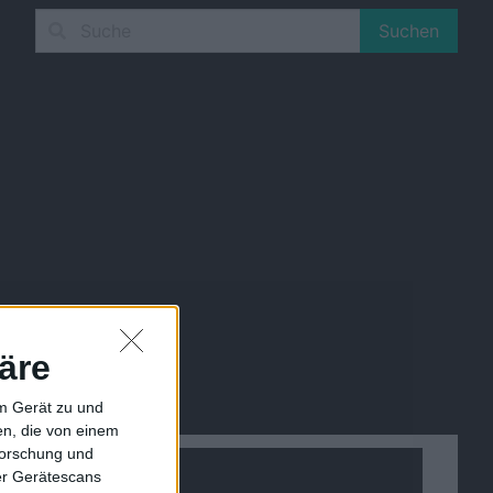
Suchen
äre
em Gerät zu und
n, die von einem
forschung und
ber Gerätescans