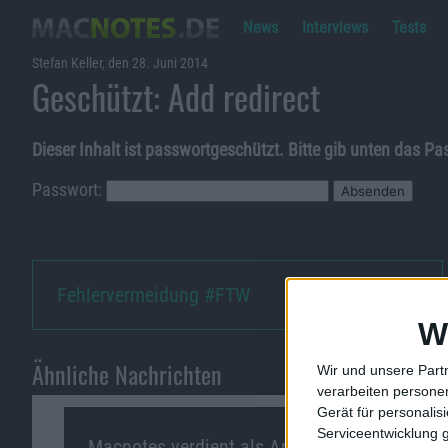
News
Interviews
Tests
Stefan Keller, den 28. Juni 2014
Geschützt: Add redirect
Dieser Inhalt ist passwortgeschützt. Bitte gib unten das P
Passwort:
Fehlervermeidung #FTW
W
Ähnliche Nachrichten
Wir und unsere Part
verarbeiten persone
Gerät für personali
Serviceentwicklung 
Macnotes verdient als Amazon-Partner an