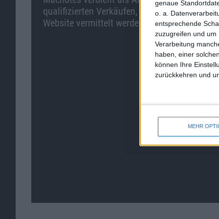
genaue Standortdate
qualifizierten Verkäufen, die über diese
o. a. Datenverarbei
Website vermittelt werden.
entsprechende Schalt
zuzugreifen und um 
Verarbeitung manche
haben, einer solchen
können Ihre Einstell
zurückkehren und unt
MEHR OPT