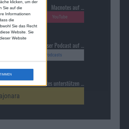
äche klicken, um der
Macnotes auf …
 Sie auf die
ere Informationen
Reddit
YouTube
dass die
obwohl Sie das Recht
 diese Website. Sie
 dieser Website
Unser Podcast auf …
Google Podcasts
TIMMEN
Macnotes unterstützen …
ajonara