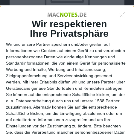
Wir respektieren
Ihre Privatsphäre
Macnotes unter neuer Führung
Wir und unsere Partner speichern und/oder greifen auf
Informationen wie Cookies auf einem Gerät zu und verarbeiten
Du bist einem Link gefolgt und nun auf dieser Seite
personenbezogene Daten wie eindeutige Kennungen und
gelandet. Wir erklären Dir gerne, warum. Wenn wir
Standardinformationen, die von einem Gerät für personalisierte
nicht alle Gründe aufzählen, liegt das daran, dass es
Werbung und Inhalte, Werbung und Inhaltsmessung,
Zielgruppenforschung und Serviceentwicklung gesendet
so wichtig nicht gewesen sein kann. Ansonsten gilt in
werden.
Mit Ihrer Erlaubnis dürfen wir und unsere Partner über
erster Linie Qualitätssicherung als Grund, warum du
Gerätescans genaue Standortdaten und Kenndaten abfragen.
auf dieser Seite gelandet bist.
Sie können auf die entsprechende Schaltfläche klicken, um der
o. a. Datenverarbeitung durch uns und unsere 1538 Partner
Qualität
zuzustimmen. Alternativ können Sie auf die entsprechende
Schaltfläche klicken, um die Einwilligung abzulehnen oder um
Auf Macnotes versuchen wir unsere Inhalte ständig
auf detailliertere Informationen zuzugreifen und um Ihre
aktuell zu halten, stellen manchmal aber fest, wie
Einstellungen vor der Zustimmung zu ändern.
Bitte beachten
Sie, dass die Verarbeitung mancher personenbezogener Daten
Beiträge überhaupt nicht mehr ins Konzept passen