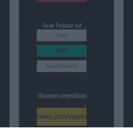
Unser Podcast auf …
iTunes
Spotify
Google Podcasts
Macnotes unterstützen
…
patreon.com/sajonara