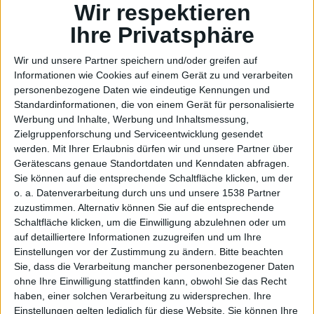
Wir respektieren
Ihre Privatsphäre
Wir und unsere Partner speichern und/oder greifen auf
Informationen wie Cookies auf einem Gerät zu und verarbeiten
personenbezogene Daten wie eindeutige Kennungen und
Standardinformationen, die von einem Gerät für personalisierte
Werbung und Inhalte, Werbung und Inhaltsmessung,
Zielgruppenforschung und Serviceentwicklung gesendet
werden.
Mit Ihrer Erlaubnis dürfen wir und unsere Partner über
Gerätescans genaue Standortdaten und Kenndaten abfragen.
Sie können auf die entsprechende Schaltfläche klicken, um der
o. a. Datenverarbeitung durch uns und unsere 1538 Partner
Chicony CH-491E Rev 1.5, Bild: Alexander Trust
zuzustimmen. Alternativ können Sie auf die entsprechende
Schaltfläche klicken, um die Einwilligung abzulehnen oder um
Von der Firma Chicony stammt ein Mainboard mit der
auf detailliertere Informationen zuzugreifen und um Ihre
Bezeichnung CH-491E Rev 1.5. Es handelt sich um
Einstellungen vor der Zustimmung zu ändern.
Bitte beachten
Sie, dass die Verarbeitung mancher personenbezogener Daten
eine Hauptplatine, die in 486er-Computern anzutreffen
ohne Ihre Einwilligung stattfinden kann, obwohl Sie das Recht
war, unter anderem in einem Schneider PC mit Cyrix
haben, einer solchen Verarbeitung zu widersprechen. Ihre
CX486.
Einstellungen gelten lediglich für diese Website. Sie können Ihre