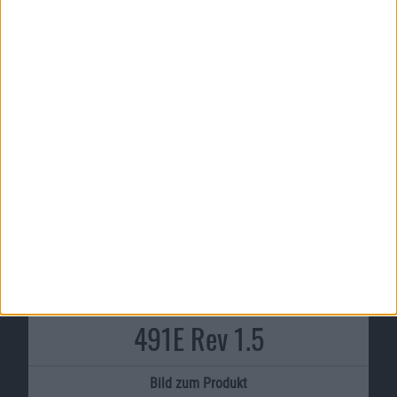
HomePod Mini
Weitere Nachrichten
Leider haben wir zum Thema Chicony CH-491E
Rev 1.5 keine weitere Meldung in der
Datenbank.
Schlag uns welche vor!
Informationen zu Chicony CH-
491E Rev 1.5
Bild zum Produkt