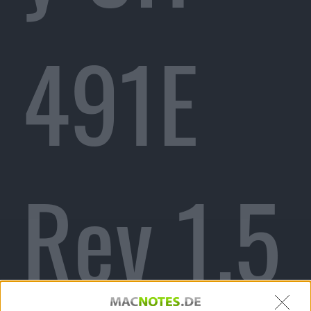
491E
Rev 1.5