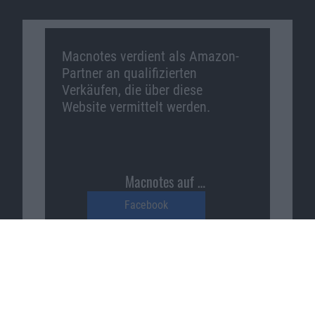
Macnotes verdient als Amazon-
Partner an qualifizierten
Verkäufen, die über diese
Website vermittelt werden.
Macnotes auf …
Facebook
Twitter
Reddit
YouTube