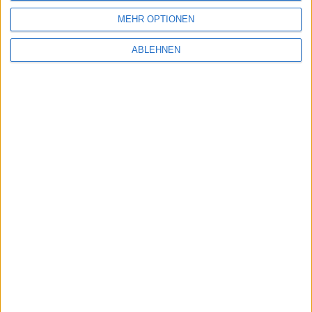
MEHR OPTIONEN
ABLEHNEN
Bild in voller Größe
herunterladen
(886x886 Pixel, 168
kB).
Mainboard-Batterie im Eigenbau
Wer nicht selbst löten möchte oder kann, für den gibt