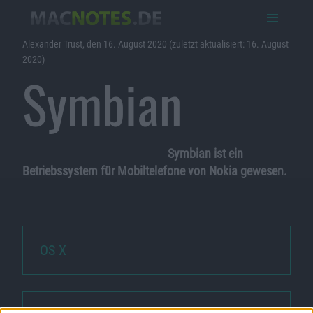
Alexander Trust, den 16. August 2020 (zuletzt aktualisiert: 16. August
2020)
Symbian
Symbian ist ein
Betriebssystem für Mobiltelefone von Nokia gewesen.
OS X