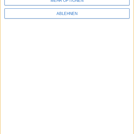
MEHR OPTIONEN
ABLEHNEN
Informationen zu Symbian
Macnotes verdient als Amazon-
Partner an qualifizierten
Verkäufen, die über diese
Website vermittelt werden.
Macnotes auf …
Facebook