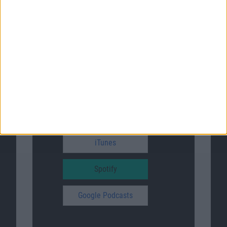
Twitter
Reddit
YouTube
Unser Podcast auf …
iTunes
Spotify
Google Podcasts