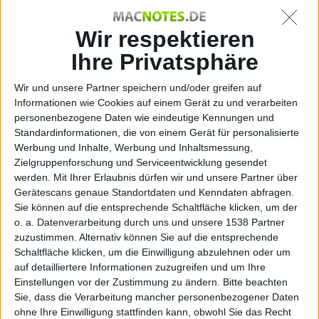
Mac OS
Wir respektieren
Weitere Nachrichten
Ihre Privatsphäre
Wir und unsere Partner speichern und/oder greifen auf
Informationen wie Cookies auf einem Gerät zu und verarbeiten
McAfee: Android verdrängt Symbian – bei den
personenbezogene Daten wie eindeutige Kennungen und
am meisten angegriffenen Mobil-
Standardinformationen, die von einem Gerät für personalisierte
Betriebssystemen
Werbung und Inhalte, Werbung und Inhaltsmessung,
23.08.2011
Zielgruppenforschung und Serviceentwicklung gesendet
werden.
Mit Ihrer Erlaubnis dürfen wir und unsere Partner über
Gerätescans genaue Standortdaten und Kenndaten abfragen.
Sie können auf die entsprechende Schaltfläche klicken, um der
o. a. Datenverarbeitung durch uns und unsere 1538 Partner
zuzustimmen. Alternativ können Sie auf die entsprechende
Schaltfläche klicken, um die Einwilligung abzulehnen oder um
auf detailliertere Informationen zuzugreifen und um Ihre
Einstellungen vor der Zustimmung zu ändern.
Bitte beachten
Sie, dass die Verarbeitung mancher personenbezogener Daten
ohne Ihre Einwilligung stattfinden kann, obwohl Sie das Recht