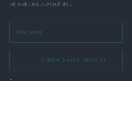
Jailbreak startet das Gerät nicht.
Newsletter
A Better Skype 5: Aktion für …
Ähnliche Nachrichten
Macnotes verdient als Amazon-