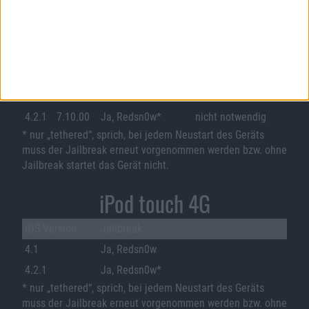
iPad
ab Werk unlocked
iOS
Baseban
Jailbreak
Versi
d
on
Version
3.2-
6.15.00
Ja, Redsn0w
nicht notwendig
3.2.2
4.2.1
7.10.00
Ja, Redsn0w*
nicht notwendig
* nur „tethered“, sprich, bei jedem Neustart des Geräts
muss der Jailbreak erneut vorgenommen werden bzw. ohne
Jailbreak startet das Gerät nicht.
iPod touch 4G
iOS Version
Jailbreak
4.1
Ja, Redsn0w
4.2.1
Ja, Redsn0w*
* nur „tethered“, sprich, bei jedem Neustart des Geräts
muss der Jailbreak erneut vorgenommen werden bzw. ohne