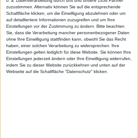
iPads, alle
o. a. Datenverarbeitung durch uns und unsere 1538 Partner
zuzustimmen. Alternativ können Sie auf die entsprechende
Schaltfläche klicken, um die Einwilligung abzulehnen oder um
auf detailliertere Informationen zuzugreifen und um Ihre
Einstellungen vor der Zustimmung zu ändern.
Bitte beachten
Sie, dass die Verarbeitung mancher personenbezogener Daten
ohne Ihre Einwilligung stattfinden kann, obwohl Sie das Recht
Firmware-
haben, einer solchen Verarbeitung zu widersprechen. Ihre
Einstellungen gelten lediglich für diese Website. Sie können Ihre
Einstellungen jederzeit ändern oder Ihre Einwilligung widerrufen,
indem Sie zu dieser Website zurückkehren und unten auf der
Webseite auf die Schaltfläche "Datenschutz" klicken.
Versionen
Kann ich mein
iPhone
/
iPad
jailbreaken? Unlocken?
Und wie? Eine schnelle Übersicht auch für Einsteiger