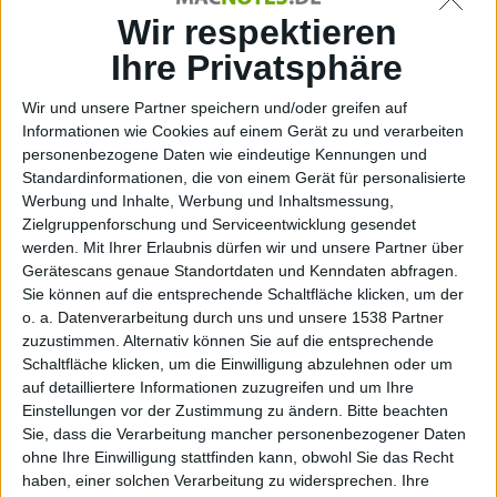
Weitere Nachrichten
Wir respektieren
Ihre Privatsphäre
Elgato: Neue EyeTV-Produkte werfen ihre
Schatten voraus
Wir und unsere Partner speichern und/oder greifen auf
Informationen wie Cookies auf einem Gerät zu und verarbeiten
07.03.2011
personenbezogene Daten wie eindeutige Kennungen und
Standardinformationen, die von einem Gerät für personalisierte
Werbung und Inhalte, Werbung und Inhaltsmessung,
Zielgruppenforschung und Serviceentwicklung gesendet
werden.
Mit Ihrer Erlaubnis dürfen wir und unsere Partner über
Gerätescans genaue Standortdaten und Kenndaten abfragen.
Sie können auf die entsprechende Schaltfläche klicken, um der
o. a. Datenverarbeitung durch uns und unsere 1538 Partner
zuzustimmen. Alternativ können Sie auf die entsprechende
Schaltfläche klicken, um die Einwilligung abzulehnen oder um
auf detailliertere Informationen zuzugreifen und um Ihre
Einstellungen vor der Zustimmung zu ändern.
Bitte beachten
Sie, dass die Verarbeitung mancher personenbezogener Daten
ohne Ihre Einwilligung stattfinden kann, obwohl Sie das Recht
haben, einer solchen Verarbeitung zu widersprechen. Ihre