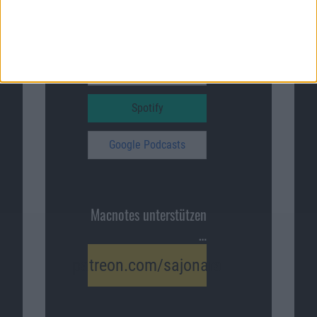
Unser Podcast auf …
iTunes
Spotify
Google Podcasts
Macnotes unterstützen
…
patreon.com/sajonara