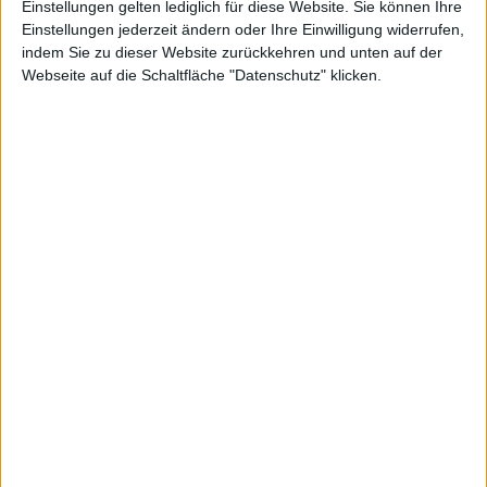
Einstellungen gelten lediglich für diese Website. Sie können Ihre
EyeTV 3.4 und EyeTV-App mit iPad-Support,
Einstellungen jederzeit ändern oder Ihre Einwilligung widerrufen,
EyeTV HD-Videorecorder
indem Sie zu dieser Website zurückkehren und unten auf der
25.05.2010
Webseite auf die Schaltfläche "Datenschutz" klicken.
Tivizen: Elgato macht iPad zum Fernseher