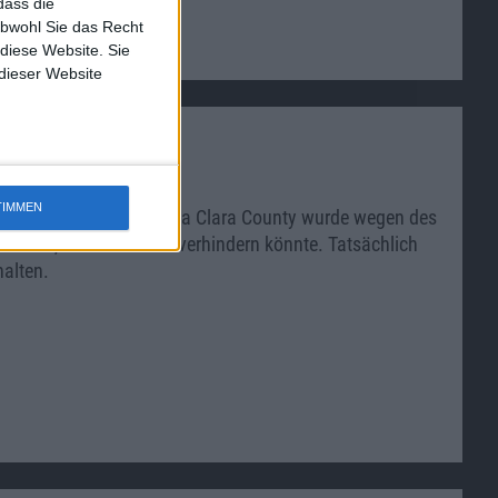
dass die
obwohl Sie das Recht
 diese Website. Sie
 dieser Website
TIMMEN
attfinden. Doch im Santa Clara County wurde wegen des
assen, das das Event verhindern könnte. Tatsächlich
halten.