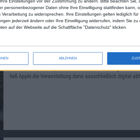
Ihre Einstellungen vor der Zustimmung zu ändern.
Bitte beachten Sie, 
r personenbezogener Daten ohne Ihre Einwilligung stattfinden kann, 
 Verarbeitung zu widersprechen. Ihre Einstellungen gelten lediglich für
ungen jederzeit ändern oder Ihre Einwilligung widerrufen, indem Sie zu
en auf der Webseite auf die Schaltfläche "Datenschutz" klicken.
WWDC 2020
ONEN
ABLEHNEN
ZUS
Im Sommer 2020 soll eigentlich Apples Entwicklermesse st
Coronavirus ein temporäres Massenversammlungsverbot erl
ließ Apple die Veranstaltung dann ausschließlich digital ab