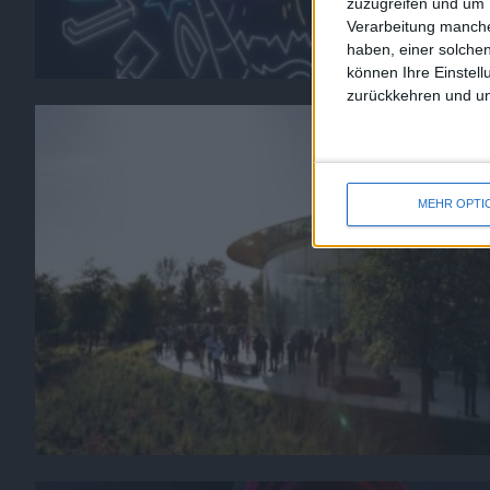
zuzugreifen und um 
Verarbeitung manche
haben, einer solchen
können Ihre Einstell
zurückkehren und unt
MEHR OPTI