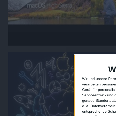
W
Wir und unsere Part
verarbeiten persone
Gerät für personali
Serviceentwicklung 
genaue Standortdate
o. a. Datenverarbei
entsprechende Schalt