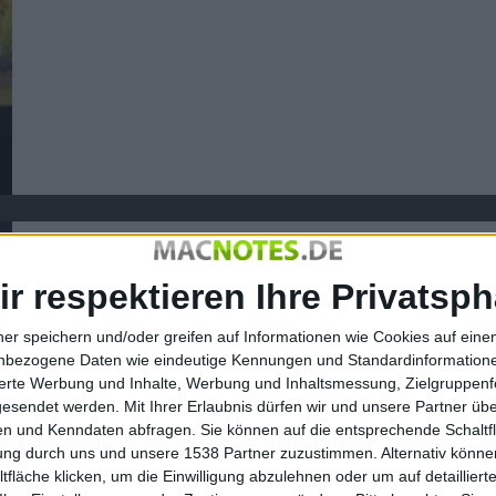
WWDC 2019
ir respektieren Ihre Privatsph
Apple präsentierte Anfang Juni 2019 auf seiner Entwickler
ner speichern und/oder greifen auf Informationen wie Cookies auf ein
watchOS 6, sowie macOS 10.15 alias Catalina. Das Event f
nbezogene Daten wie eindeutige Kennungen und Standardinformatione
sierte Werbung und Inhalte, Werbung und Inhaltsmessung, Zielgruppen
gesendet werden.
Mit Ihrer Erlaubnis dürfen wir und unsere Partner ü
n und Kenndaten abfragen. Sie können auf die entsprechende Schaltfl
tung durch uns und unsere 1538 Partner zuzustimmen. Alternativ können
fläche klicken, um die Einwilligung abzulehnen oder um auf detailliert