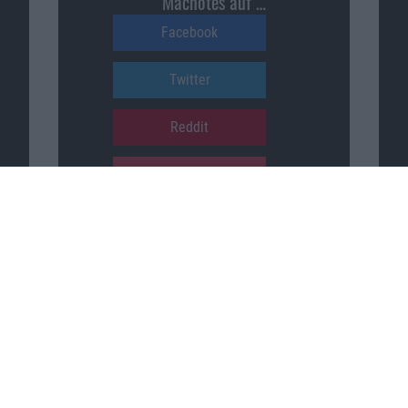
Macnotes auf …
Facebook
Twitter
Reddit
YouTube
Unser Podcast auf …
iTunes
Spotify
Google Podcasts