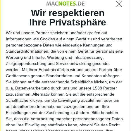
kaum neue
Wir respektieren
Ihre Privatsphäre
Features
Wir und unsere Partner speichern und/oder greifen auf
Informationen wie Cookies auf einem Gerät zu und verarbeiten
personenbezogene Daten wie eindeutige Kennungen und
Standardinformationen, die von einem Gerät für personalisierte
Werbung und Inhalte, Werbung und Inhaltsmessung,
bekommen
Zielgruppenforschung und Serviceentwicklung gesendet
werden.
Mit Ihrer Erlaubnis dürfen wir und unsere Partner über
Gerätescans genaue Standortdaten und Kenndaten abfragen.
Sie können auf die entsprechende Schaltfläche klicken, um der
o. a. Datenverarbeitung durch uns und unsere 1538 Partner
Otto Normal, den 3. Februar 2018
zuzustimmen. Alternativ können Sie auf die entsprechende
Schaltfläche klicken, um die Einwilligung abzulehnen oder um
auf detailliertere Informationen zuzugreifen und um Ihre
Einstellungen vor der Zustimmung zu ändern.
Bitte beachten
Sie, dass die Verarbeitung mancher personenbezogener Daten
ohne Ihre Einwilligung stattfinden kann, obwohl Sie das Recht
haben, einer solchen Verarbeitung zu widersprechen. Ihre