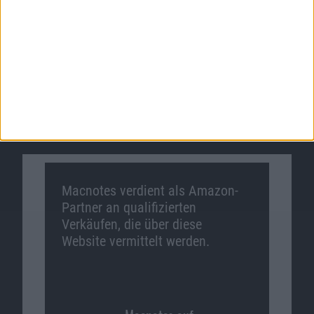
Sonos CEO über den HomePod un…
Ähnliche Nachrichten
Macnotes verdient als Amazon-
Partner an qualifizierten
Verkäufen, die über diese
Website vermittelt werden.