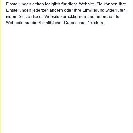
Einstellungen gelten lediglich für diese Website. Sie können Ihre
Einstellungen jederzeit ändern oder Ihre Einwilligung widerrufen,
indem Sie zu dieser Website zurückkehren und unten auf der
Webseite auf die Schaltfläche "Datenschutz" klicken.
Tim Cook, Foto: Apple
Apple hat am Donnerstagabend die Einladungen für
ein Special Event am 12. September versendet. Der
Austragungsort ist erstmals auf dem neuen Apple
Campus geplant.
Machen wir uns nichts vor: Es geht ums neue iPhone
8, auch wenn Apple selber nur schreibt „Let’s meet at
our place“. Apple wird vermutlich drei neue iPhones
am Dienstag, dem 12. September vorstellen.
Darüberhinaus erwarten wir eine leicht überarbeitete
Apple Watch sowie ein 4K fähiges Apple TV. Die