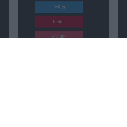
Twitter
Reddit
YouTube
Unser Podcast auf …
iTunes
Spotify
Google Podcasts