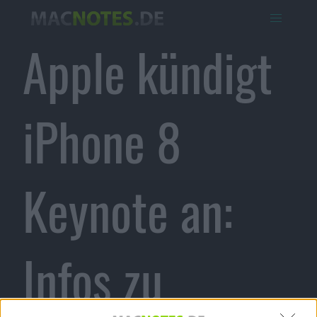
Apple kündigt
iPhone 8
Keynote an:
Infos zu