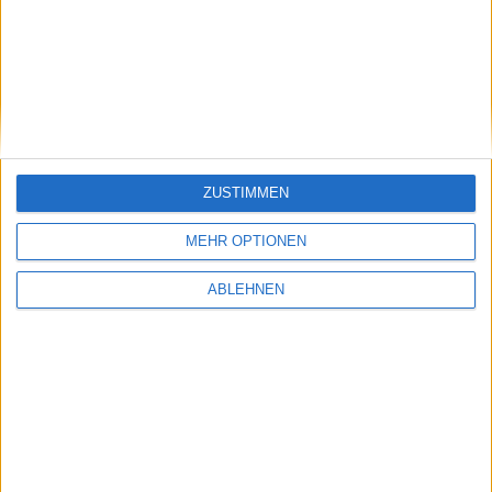
Sensor zu hören bekommen werden, das letzte Wort
ist hier mit Kuos Memo noch nicht gesprochen.
macOS High Sierra: Erste Publi…
ZUSTIMMEN
MEHR OPTIONEN
Bericht: OLED-iPhone muss ohne…
ABLEHNEN
Ähnliche Nachrichten