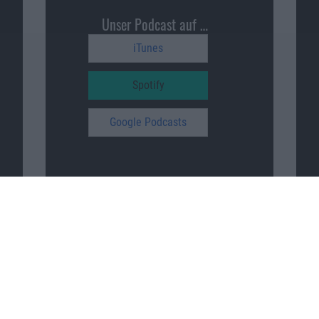
Unser Podcast auf …
iTunes
Spotify
Google Podcasts
Macnotes unterstützen
…
patreon.com/sajonara