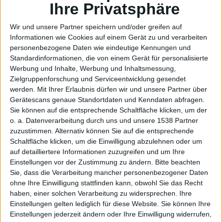
Ihre Privatsphäre
KGI legt nahe, dass Apple im iPhone 8 in diesem Jahr
komplett auf Touch ID verzichten könnte.
Wir und unsere Partner speichern und/oder greifen auf
Informationen wie Cookies auf einem Gerät zu und verarbeiten
personenbezogene Daten wie eindeutige Kennungen und
Eigentlich ist Ming-Chi Kuo ein sehr zuverlässiger
Standardinformationen, die von einem Gerät für personalisierte
Analyst, wenn es um den Themenbereich Apple geht.
Werbung und Inhalte, Werbung und Inhaltsmessung,
Aus diesem Grund hat er heute eine Liste mit seinen
Zielgruppenforschung und Serviceentwicklung gesendet
Vorhersagen für das iPhone 8 veröffentlicht, die uns
werden.
Mit Ihrer Erlaubnis dürfen wir und unsere Partner über
Gerätescans genaue Standortdaten und Kenndaten abfragen.
an einer Stelle etwas stutzig gemacht hat: Wie Kuo
Sie können auf die entsprechende Schaltfläche klicken, um der
schreibt, könnte Apple in der nächsten iPhone-
o. a. Datenverarbeitung durch uns und unsere 1538 Partner
Generation komplett auf einen Fingerabdruck-Sensor
zuzustimmen. Alternativ können Sie auf die entsprechende
verzichten.
Schaltfläche klicken, um die Einwilligung abzulehnen oder um
Gesichtserkennung statt
auf detailliertere Informationen zuzugreifen und um Ihre
Einstellungen vor der Zustimmung zu ändern.
Bitte beachten
Fingerabdrücken?
Sie, dass die Verarbeitung mancher personenbezogener Daten
ohne Ihre Einwilligung stattfinden kann, obwohl Sie das Recht
haben, einer solchen Verarbeitung zu widersprechen. Ihre
Das Memo von Kuo, veröffentlicht durch
StreetInsider
,
Einstellungen gelten lediglich für diese Website. Sie können Ihre
beinhaltet die Vorhersage, dass Apple im iPhone 8 den
Einstellungen jederzeit ändern oder Ihre Einwilligung widerrufen,