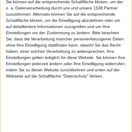
Sie können auf die entsprechende Schaltfläche klicken, um der
Jonny Random, den 3. Februar 2017
o. a. Datenverarbeitung durch uns und unsere 1538 Partner
zuzustimmen. Alternativ können Sie auf die entsprechende
Schaltfläche klicken, um die Einwilligung abzulehnen oder um
auf detailliertere Informationen zuzugreifen und um Ihre
Einstellungen vor der Zustimmung zu ändern.
Bitte beachten
Sie, dass die Verarbeitung mancher personenbezogener Daten
ohne Ihre Einwilligung stattfinden kann, obwohl Sie das Recht
haben, einer solchen Verarbeitung zu widersprechen. Ihre
Einstellungen gelten lediglich für diese Website. Sie können Ihre
Einstellungen jederzeit ändern oder Ihre Einwilligung widerrufen,
indem Sie zu dieser Website zurückkehren und unten auf der
Webseite auf die Schaltfläche "Datenschutz" klicken.
iPhone 6 weiß (Vorderseite), Bild: CC0
Apple
forciert seine Pläne iPhones künftig auch in
Indien fertigen zu lassen. Das Verhältnis zwischen
Cupertino und der indischen Regierung ist traditionell
nicht einfach.
Apple
plant offenbar möglichst bald die
iPhone
-