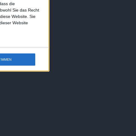
dass die
obwohl Sie das Recht
 diese Website. Sie
 dieser Website
TIMMEN