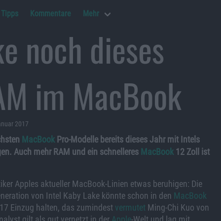
Tipps
Kommentare
Mehr
ke noch dieses
RAM im MacBook
anuar 2017
chsten
MacBook
Pro-Modelle bereits dieses Jahr mit Intels
en. Auch mehr RAM und ein schnelleres
MacBook
12 Zoll ist
itiker Apples aktueller MacBook-Linien etwas beruhigen: Die
neration von Intel Kaby Lake könnte schon in den
MacBook
17 Einzug halten, das zumindest
vermutet
Ming-Chi Kuo von
alyst gilt als gut vernetzt in der
Apple
-Welt und lag mit