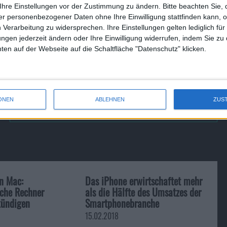
gte hierzu, dass möglicherweise die Voraussetzungen für
Ihre Einstellungen vor der Zustimmung zu ändern.
Bitte beachten Sie, 
. Das Modell ohne Touch Bar könnte unterdessen eine
r personenbezogener Daten ohne Ihre Einwilligung stattfinden kann, 
 aber positiv. Zum MacBook, das Apples neues
 Verarbeitung zu widersprechen. Ihre Einstellungen gelten lediglich für
pple könnte hier ebenfalls mehr RAM und, was hier wichtiger
ungen jederzeit ändern oder Ihre Einwilligung widerrufen, indem Sie zu
en auf der Webseite auf die Schaltfläche "Datenschutz" klicken.
im Alltag relativ rasch an seine Grenzen.
ONEN
ABLEHNEN
ZUS
Studie: iPhone 7 schnellstes S…
n Mac:
Das iPhone erwirtschaftet mehr
che Rechner
als die Hälfte des Umsatzes der
kündigen
Smartphonebranche
15.02.2018