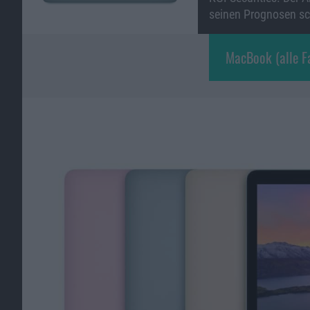
seinen Prognosen sch
MacBook Pro 2016 (Space-Grau) –
MacBook (alle Fa
Apple