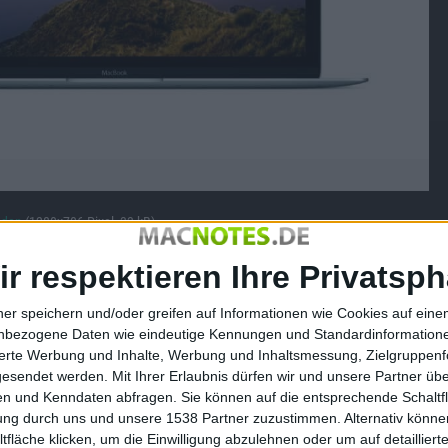
aden
(1280x706 Pixel, 33 kB).
ir respektieren Ihre Privatsph
le es nicht rechtzeitig zum Release der nächsten Modelle
aben. Kaby Lake ist indes kein revolutionärer Schritt in
ner speichern und/oder greifen auf Informationen wie Cookies auf ein
n Energieverbrauch, etwa bei Videowiedergabe, weiter
nbezogene Daten wie eindeutige Kennungen und Standardinformatione
sierte Werbung und Inhalte, Werbung und Inhaltsmessung, Zielgruppen
gesendet werden.
Mit Ihrer Erlaubnis dürfen wir und unsere Partner ü
n und Kenndaten abfragen. Sie können auf die entsprechende Schaltfl
tung durch uns und unsere 1538 Partner zuzustimmen. Alternativ können
beitsspeicher in den aktuellen MacBooks anbietet, die auch
fläche klicken, um die Einwilligung abzulehnen oder um auf detailliert