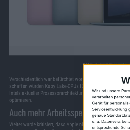
Bild in voller Größe
herunterl
W
Verschiedentlich war befürchtet worden, dass Intel und App
schaffen würden Kaby Lake-CPUs für den Mac verfügbar zu h
Wir und unsere Part
Intels aktueller Prozessorarchitektur und soll vor allem de
verarbeiten persone
optimieren.
Gerät für personali
Auch mehr Arbeitsspeicher?
Serviceentwicklung 
genaue Standortdate
o. a. Datenverarbei
Weiter wurde kritisiert, dass Apple nicht mehr als 16 GB Ar
entsprechende Schalt