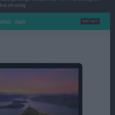
on oft richtig.
rben) - Apple
Bild 1 von 1