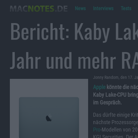
News
Interviews
Tests
Bericht: Kaby La
Jahr und mehr 
Jonny Random, den 17. J
Apple
könnte die nä
Kaby Lake-CPU bring
im Gespräch.
Das dürfte einige Kr
nächste Prozessorge
Pro
-Modellen von 20
KGI Securities. Der An