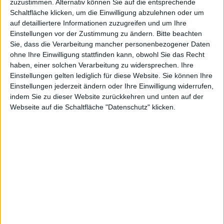
Ländern
zuzustimmen. Alternativ können Sie auf die entsprechende
Schaltfläche klicken, um die Einwilligung abzulehnen oder um
auf detailliertere Informationen zuzugreifen und um Ihre
Einstellungen vor der Zustimmung zu ändern.
Bitte beachten
Alexander Trust, den 1. März 2016
Sie, dass die Verarbeitung mancher personenbezogener Daten
Offenbar soll Apple Pay noch 2016
ohne Ihre Einwilligung stattfinden kann, obwohl Sie das Recht
haben, einer solchen Verarbeitung zu widersprechen. Ihre
mit Hilfe von MasterCard in
Einstellungen gelten lediglich für diese Website. Sie können Ihre
Brasilien, Hongkong, Japan,
Einstellungen jederzeit ändern oder Ihre Einwilligung widerrufen,
Singapur und weiteren Ländern
indem Sie zu dieser Website zurückkehren und unten auf der
gestartet werden. Dies geht aus
Apple Pay auf
Webseite auf die Schaltfläche "Datenschutz" klicken.
iPhone 6
einer anonymen Quelle hervor, die
US-Medien einen Fahrplan
zugespielt haben.
Nicht verifizierbar
seien die Informationen, die
9to5Mac von einer anonymen Quelle zugespielt
wurden. Demzufolge will MasterCard noch dieses Jahr
mit Apple gemeinsam Apple Pay in die Märkte von
Brasilien, Hongkong, Japan und Singapur bringen.
Außerdem könnte MasterCard noch 2016 als