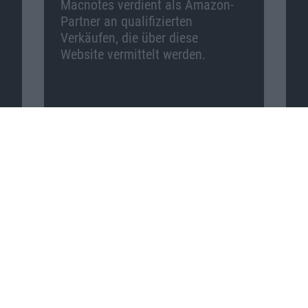
Macnotes verdient als Amazon-
Partner an qualifizierten
Verkäufen, die über diese
Website vermittelt werden.
Macnotes auf …
Facebook
Twitter
Reddit
YouTube