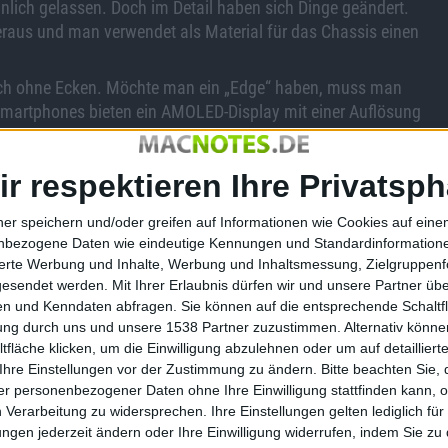
nlich gelassen. Doch im Detail haben sich Dinge geändert.
raus und man verwendet als Material für das Chassis einen
 noch ohne Ecken. Möchte man ein „Edge“ haben, muss man
 Smartphones bieten ein AMOLED-Display mit einer Auflösung
 575 ppi, das S7 Edge 534 ppi.
Hz zum Einsatz kommen. Denn Samsung trennt streng nach
ir respektieren Ihre Privatsph
artphones mit einem Snapdragon 820 von Qualcomm mit 2,2
ner speichern und/oder greifen auf Informationen wie Cookies auf ein
nbezogene Daten wie eindeutige Kennungen und Standardinformatione
nen (32 oder 64 GB), je nachdem, wo man das Smartphone
sierte Werbung und Inhalte, Werbung und Inhaltsmessung, Zielgruppen
Markt angeboten werden. Im Vergleich zum Vorgänger kann
gesendet werden.
Mit Ihrer Erlaubnis dürfen wir und unsere Partner ü
 erweitern, um bis zu 200 GB. Android 6 erlaubt die Nutzung
n und Kenndaten abfragen. Sie können auf die entsprechende Schaltfl
tung durch uns und unsere 1538 Partner zuzustimmen. Alternativ können
fläche klicken, um die Einwilligung abzulehnen oder um auf detailliert
 die zwar eine niedrigere Auflösung bietet als beim
Ihre Einstellungen vor der Zustimmung zu ändern.
Bitte beachten Sie, 
 Sie erlaubt die Aufnahme von Videos mit 4K-Auflösung. Die
r personenbezogener Daten ohne Ihre Einwilligung stattfinden kann, 
 Verarbeitung zu widersprechen. Ihre Einstellungen gelten lediglich für
zität, das Galaxy S7 Edge mit 3600 mAh. Noch hat Samsung
ungen jederzeit ändern oder Ihre Einwilligung widerrufen, indem Sie zu