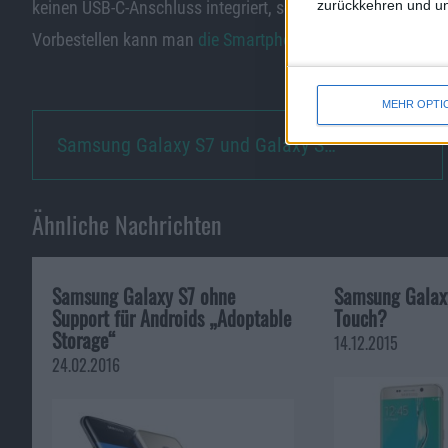
zurückkehren und unt
keinen USB-C-Anschluss integriert, sondern nutzt weiterhin
Vorbestellen kann man
die Smartphones
ab dem 23. Februa
MEHR OPTI
Samsung Galaxy S7 und Galaxy S…
Ähnliche Nachrichten
Samsung Galaxy S7 ohne
Samsung Galax
Support für Androids „Adoptable
Touch?
Storage“
14.12.2015
24.02.2016