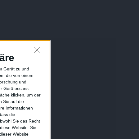
äre
em Gerät zu und
n, die von einem
forschung und
ber Gerätescans
äche klicken, um der
 Sie auf die
ere Informationen
dass die
obwohl Sie das Recht
 diese Website. Sie
 dieser Website