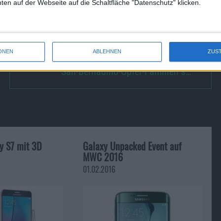
en auf der Webseite auf die Schaltfläche "Datenschutz" klicken.
 Micro USB.
r 2016. Ausgeliefert werden sie ab dem 11. März.
ONEN
ABLEHNEN
ZUS
San-Bernadino-Opfer-Familien s…
y S7 mit 3D
Galaxy Unpacked Event auf
MWC 2016
01.02.2016