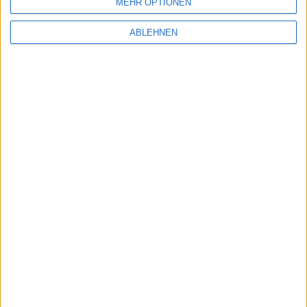
MEHR OPTIONEN
10.02.2016
ABLEHNEN
Akku-Affäre: Jetzt spricht Tim Cook –