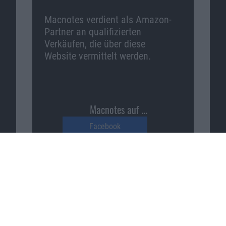
Macnotes verdient als Amazon-
Partner an qualifizierten
Verkäufen, die über diese
Website vermittelt werden.
Macnotes auf …
Facebook
Twitter
Reddit
YouTube