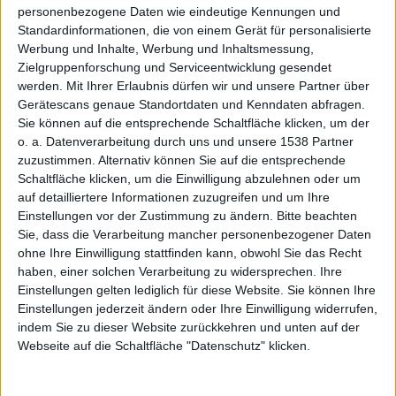
personenbezogene Daten wie eindeutige Kennungen und
Alexander Trust, den 7. Juli 2015
Standardinformationen, die von einem Gerät für personalisierte
Werbung und Inhalte, Werbung und Inhaltsmessung,
Zielgruppenforschung und Serviceentwicklung gesendet
werden.
Mit Ihrer Erlaubnis dürfen wir und unsere Partner über
Gerätescans genaue Standortdaten und Kenndaten abfragen.
Sie können auf die entsprechende Schaltfläche klicken, um der
o. a. Datenverarbeitung durch uns und unsere 1538 Partner
zuzustimmen. Alternativ können Sie auf die entsprechende
Schaltfläche klicken, um die Einwilligung abzulehnen oder um
auf detailliertere Informationen zuzugreifen und um Ihre
Einstellungen vor der Zustimmung zu ändern.
Bitte beachten
Sie, dass die Verarbeitung mancher personenbezogener Daten
ohne Ihre Einwilligung stattfinden kann, obwohl Sie das Recht
Xbox Music
haben, einer solchen Verarbeitung zu widersprechen. Ihre
Einstellungen gelten lediglich für diese Website. Sie können Ihre
Microsoft hat sein digitales Musik-Angebot Xbox
Einstellungen jederzeit ändern oder Ihre Einwilligung widerrufen,
Music umbenannt, in Groove. Nutzer werden aktiv
indem Sie zu dieser Website zurückkehren und unten auf der
allerdings erst mit der Einführung von Windows 10
Webseite auf die Schaltfläche "Datenschutz" klicken.
etwas davon merken. Auch Xbox Video bekam einen
neuen Namen, allerdings nur Seiten-intern „Movies &