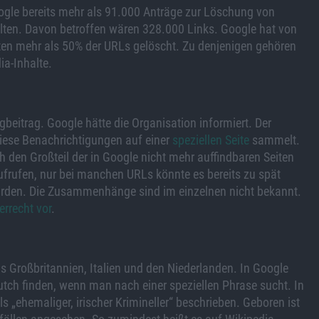
oogle bereits mehr als 91.000 Anträge zur Löschung von
lten. Davon betroffen wären 328.000 Links. Google hat von
ten mehr als 50% der URLs gelöscht. Zu denjenigen gehören
ia-Inhalte.
beitrag. Google hätte die Organisation informiert. Der
ese Benachrichtigungen auf einer
speziellen Seite
sammelt.
ch den Großteil der in Google nicht mehr auffindbaren Seiten
ufrufen, nur bei manchen URLs könnte es bereits zu spät
 wurden. Die Zusammenhänge sind im einzelnen nicht bekannt.
rrecht vor
.
us Großbritannien, Italien und den Niederlanden. In Google
tch finden, wenn man nach einer speziellen Phrase sucht. In
 „ehemaliger, irischer Krimineller“ beschrieben. Geboren ist