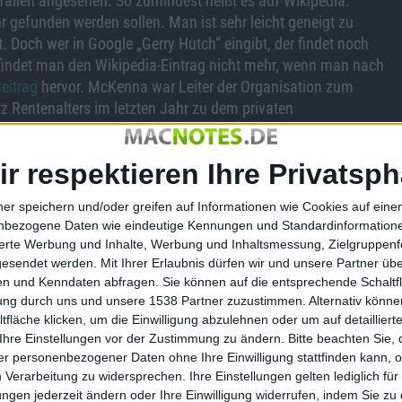
fällen angesehen. So zumindest heißt es auf Wikipedia.
r gefunden werden sollen. Man ist sehr leicht geneigt zu
t. Doch wer in Google „Gerry Hutch“ eingibt, der findet noch
 findet man den Wikipedia-Eintrag nicht mehr, wenn man nach
eitrag
hervor. McKenna war Leiter der Organisation zum
z Rentenalters im letzten Jahr zu dem privaten
t.
ir respektieren Ihre Privatsph
pflichtet, tut dies aber wohl in jedem Fall. Entsprechend
ner speichern und/oder greifen auf Informationen wie Cookies auf ein
 von Medien veröffentlicht, deren Inhalte „nicht mehr“ über
nbezogene Daten wie eindeutige Kennungen und Standardinformatione
sierte Werbung und Inhalte, Werbung und Inhaltsmessung, Zielgruppen
strickungen von NPD, Burschenschaften und rechtsextreme
gesendet werden.
Mit Ihrer Erlaubnis dürfen wir und unsere Partner ü
s der Name eines Betroffenen, der nicht mit diesem Inhalt in
n und Kenndaten abfragen. Sie können auf die entsprechende Schaltfl
tung durch uns und unsere 1538 Partner zuzustimmen. Alternativ können
 das Prozedere jedoch nicht. Denn Google muss den Einzelfall
fläche klicken, um die Einwilligung abzulehnen oder um auf detailliert
Ihre Einstellungen vor der Zustimmung zu ändern.
Bitte beachten Sie, 
e hin. Die allermeisten gelöschten Treffer sind
r personenbezogener Daten ohne Ihre Einwilligung stattfinden kann, 
hname. Die eigentlichen Inhalte sind in vielen anderen
 Verarbeitung zu widersprechen. Ihre Einstellungen gelten lediglich für
GH, die als „Right to be forgotten“ bezeichnet wird, ist
ungen jederzeit ändern oder Ihre Einwilligung widerrufen, indem Sie zu