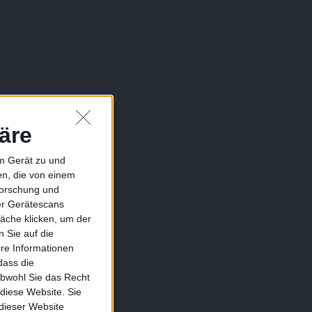
äre
em Gerät zu und
n, die von einem
forschung und
ber Gerätescans
äche klicken, um der
 Sie auf die
ere Informationen
dass die
obwohl Sie das Recht
 diese Website. Sie
 dieser Website