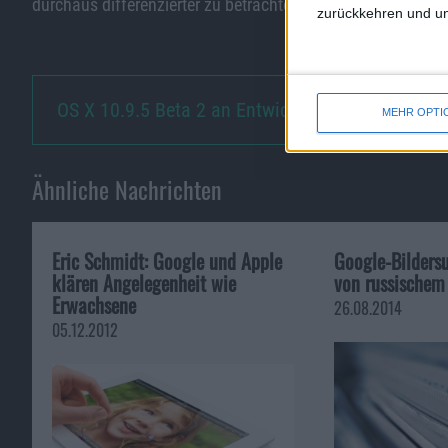
durchaus differenzierter zu betrachten.
zurückkehren und unt
OS X 10.9.5 Beta 2 an Entwickl…
MEHR OPTI
Ähnliche Nachrichten
Eric Schmidt: Google und Apple
Google-Bildersu
klären Angelegenheit wie
von russischem
Erwachsene
26.08.2014
05.12.2012