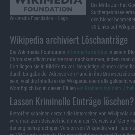
Bis Mitte Juli hat G
Suchergebnisse erha
Wikimedia Foundation – Logo
den bisher bearbeite
50 Links auf Wikiped
Wikipedia archiviert Löschanträge
Die Wikimedia Foundation
informierte darüber
in einem Blog
Chronistenpflicht möchte man nachkommen, indem man di
Dort liegen sie in Bild-Form vor. Neugierige können sicherli
durch Eingabe der Adresse von Hand in ihre Browserzeile a
sein, weil die Inhalte in der Wikipedia ebenfalls gelöscht
Womöglich lag in diesen Fällen
ein Problem mit dem Urhebe
Lassen Kriminelle Einträge löschen?
Betroffen scheinen derzeit die Unterseiten von Wikipedia a
wird man zum Beispiel nicht mehr den Verweis auf Gerry Hu
der englischsprachigen Version von Wikipedia wird Hutch als